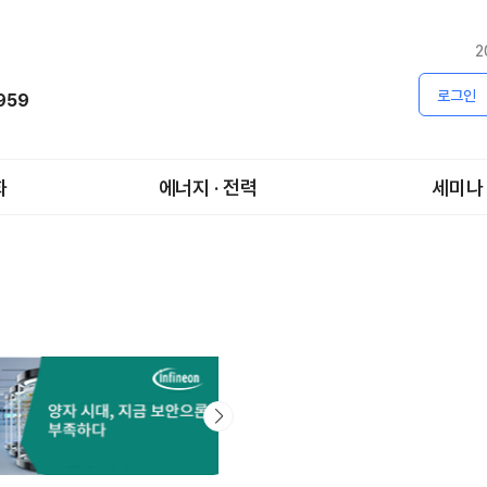
2
로그인
1959
화
에너지 · 전력
세미나