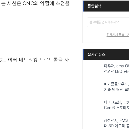
에 다루는 세션은 CNC의 역할에 초점을
통합검색
전체기사 목록보
실시간 뉴스
NC는 여러 네트워킹 프로토콜을 사
마우저, ams 
적외선 LED 공급
니터링 및 탑승
메가존클라우드, 
기술 및 혁신 교
인재 양성한다
마이크로칩, 고성
Gen 6 스토리
연해
삼성전자, FMS
대 3D 메모리 