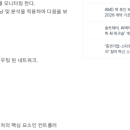
비전 제시
를 모니터링 한다.
AMD 잭 후인 부
닝 및 분석을 적용하여 다음을 보
2026 개막 기
솔트웨어, AI에
퀵 AI 워크숍’ 
‘중견기업-스타
지’ 참여 혁신 
라우팅 된 네트워크.
키텍처의 핵심 요소인 컨트롤러