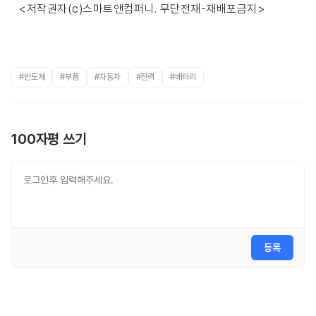
<저작권자(c)스마트앤컴퍼니. 무단전재-재배포금지>
#반도체
#부품
#자동차
#전력
#배터리
100자평 쓰기
등록