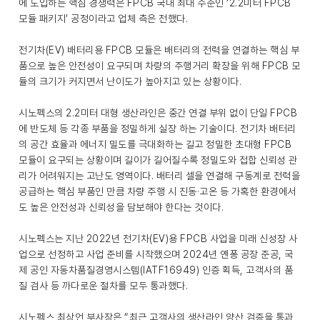
에 도입하는 핵심 경쟁력은 FPCB 국내 최대 수준인 ‘2.2미터 FPCB
모듈 패키지’ 공정이라고 업체 측은 전했다.
전기차(EV) 배터리용 FPCB 모듈은 배터리의 전력을 연결하는 핵심 부
품으로 높은 안전성이 요구되며 차량의 주행거리 확장을 위해 FPCB 모
듈의 크기가 커지면서 난이도가 높아지고 있는 상황이다.
시노펙스의 2.2미터 대형 생산라인은 중간 연결 부위 없이 단일 FPCB
에 반도체 등 각종 부품을 정밀하게 실장 하는 기술이다. 전기차 배터리
의 공간 효율과 에너지 밀도를 극대화하는 길고 정밀한 초대형 FPCB
모듈이 요구되는 상황이며 길이가 길어질수록 정밀도와 접합 신뢰성 관
리가 어려워지는 고난도 영역이다. 배터리 셀을 연결해 구동계로 전력을
공급하는 핵심 부품인 만큼 차량 주행 시 진동·고온 등 가혹한 환경에서
도 높은 안전성과 신뢰성을 담보해야 한다는 것이다.
시노펙스는 지난 2022년 전기차(EV)용 FPCB 사업을 미래 신성장 사
업으로 선정하고 사업 준비를 시작했으며 2024년 옌퐁 공장 준공, 국
제 공인 자동차품질경영시스템(IATF16949) 인증 획득, 고객사의 품
질 검사 등 까다로운 절차를 모두 통과했다.
시노펙스 최상언 부사장은 “최근 고객사의 생산라인 양산 검증을 통과