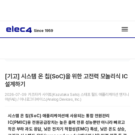
Since 1959
기술리포
기사보
/
/
트
기
[기고] 시스템 온 칩(SoC)을 위한 고전력 모놀리식 IC
설계하기
2026-07-09 카즈타카 사이토(Kazutaka Saito) 스태프 필드 애플리케이션 엔지니
어(FAE) / 아나로그디바이스(Analog Devices, Inc.)
시스템 온 칩(SoC) 애플리케이션에 사용되는 통합 전원관리
IC(PMIC)용 전원공급장치는 높은 출력 전류 성능뿐만 아니라 빠르고
작은 부하 과도 응답, 낮은 전자기 적합성(EMC) 특성, 낮은 온도 상승,