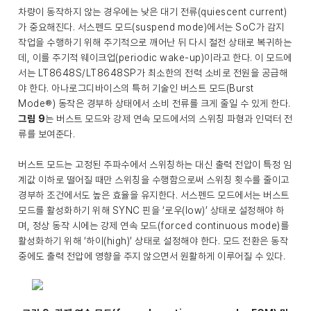
차량이 동작하지 않는 경우에는 낮은 대기 전류(quiescent current)
가 중요해진다. 서스펜드 모드(suspend mode)에서는 SoC가 감지
작업을 수행하기 위해 주기적으로 깨어난 뒤 다시 절전 상태로 복귀하는
데, 이를 주기적 웨이크업(periodic wake-up)이라고 한다. 이 모드에
서는 LT8648S/LT8648SP가 최소한의 전력 소비로 전원을 공급해
야 한다. 아나로그디바이스의 특허 기술인 버스트 모드(Burst
Mode®) 동작은 경부하 상태에서 소비 전류를 크게 줄일 수 있게 한다.
그림 9
는 버스트 모드와 강제 연속 모드에서의 스위칭 파형과 인덕터 전
류를 보여준다.
버스트 모드는 고정된 주파수에서 스위칭하는 대신 출력 전압이 특정 임
계값 이하로 떨어질 때만 스위칭을 수행함으로써 스위칭 횟수를 줄이고
경부하 조건에서도 높은 효율을 유지한다. 서스펜드 모드에서는 버스트
모드를 활성화하기 위해 SYNC 핀을 ‘로우(low)’ 상태로 설정해야 하
며, 정상 동작 시에는 강제 연속 모드(forced continuous mode)를
활성화하기 위해 ‘하이(high)’ 상태로 설정해야 한다. 모드 전환은 동작
중에도 출력 전압에 영향을 주지 않으면서 원활하게 이루어질 수 있다.