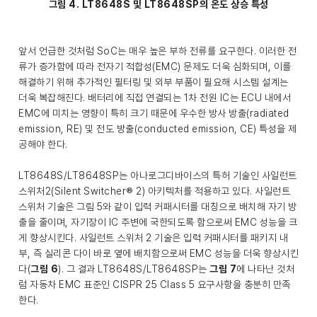
그림 4. LT8648S 및 LT8648SP의 온도 상승 특성
앞서 언급한 것처럼 SoC는 매우 높은 부하 전류를 요구한다. 이러한 전
류가 증가함에 따라 전자기 적합성(EMC) 문제도 더욱 심화되며, 이를
해결하기 위해 추가적인 필터링 및 외부 부품이 필요해 시스템 설계는
더욱 복잡해진다. 배터리에 직접 연결되는 1차 전원 IC는 ECU 내에서
EMC에 미치는 영향이 특히 크기 때문에 우수한 방사 방출(radiated
emission, RE) 및 전도 방출(conducted emission, CE) 특성을 제
공해야 한다.
LT8648S/LT8648SP는 아나로그디바이스의 특허 기술인 사일런트
스위처2(Silent Switcher® 2) 아키텍처를 적용하고 있다. 사일런트
스위처 기술은 그림 5와 같이 입력 커패시터를 대칭으로 배치해 자기 방
출을 줄이며, 자기장이 IC 주변에 국한되도록 함으로써 EMC 성능을 크
게 향상시킨다. 사일런트 스위처 2 기술은 입력 커패시터를 패키지 내
부, 즉 실리콘 다이 바로 옆에 배치함으로써 EMC 성능을 더욱 향상시킨
다(
그림 6
). 그 결과 LT8648S/LT8648SP는
그림 7
에 나타난 것처
럼 자동차 EMC 표준인 CISPR 25 Class 5 요구사항을 충분히 만족
한다.