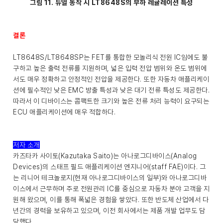
그림 11. 듀얼 동작 시 LT8648S의 부하 레귤레이션 특성
결론
LT8648S/LT8648SP는 FET를 통합한 모놀리식 전원 IC임에도 불
구하고 높은 출력 전류를 지원하며, 넓은 입력 전압 범위와 온도 범위에
서도 매우 정확하고 안정적인 전압을 제공한다. 또한 자동차 애플리케이
션에 필수적인 낮은 EMC 방출 특성과 낮은 대기 전류 특성도 제공한다.
따라서 이 디바이스는 콤팩트한 크기와 높은 전류 처리 능력이 요구되는
ECU 애플리케이션에 매우 적합하다.
저자 소개
카즈타카 사이토(Kazutaka Saito)는 아나로그디바이스(Analog
Devices)의 스태프 필드 애플리케이션 엔지니어(staff FAE)이다. 그
는 리니어 테크놀로지(현재 아나로그디바이스의 일부)와 아나로그디바
이스에서 근무하며 주로 전원관리 IC를 중심으로 자동차 분야 고객을 지
원해 왔으며, 이를 통해 폭넓은 경험을 쌓았다. 또한 반도체 산업에서 다
년간의 경력을 보유하고 있으며, 이전 회사에서는 제품 개발 업무도 담
당했다.