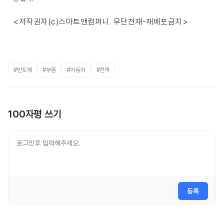
<저작권자(c)스마트앤컴퍼니. 무단전재-재배포금지>
#반도체
#부품
#자동차
#전력
100자평 쓰기
등록