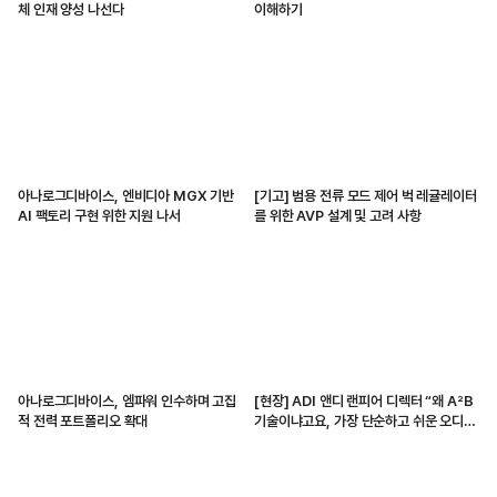
체 인재 양성 나선다
이해하기
아나로그디바이스, 엔비디아 MGX 기반
[기고] 범용 전류 모드 제어 벅 레귤레이터
AI 팩토리 구현 위한 지원 나서
를 위한 AVP 설계 및 고려 사항
아나로그디바이스, 엠파워 인수하며 고집
[현장] ADI 앤디 랜피어 디렉터 “왜 A²B
적 전력 포트폴리오 확대
기술이냐고요, 가장 단순하고 쉬운 오디오
전송 수단이니까”