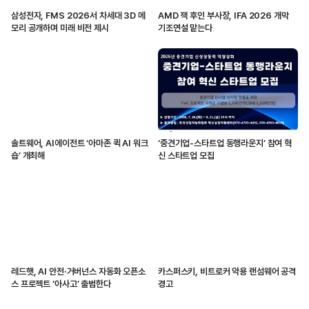
삼성전자, FMS 2026서 차세대 3D 메
AMD 잭 후인 부사장, IFA 2026 개막
모리 공개하며 미래 비전 제시
기조연설 맡는다
솔트웨어, AI에이전트 ‘아마존 퀵 AI 워크
‘중견기업-스타트업 동행라운지’ 참여 혁
숍’ 개최해
신 스타트업 모집
레드햇, AI 안전·거버넌스 자동화 오픈소
카스퍼스키, 비트로커 악용 랜섬웨어 공격
스 프로젝트 ‘아사고’ 출범한다
경고