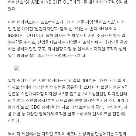
컨퍼런스 ‘SHARE X INSIGHT OUT 4TH’를 개최한다고 7월 9일 밝
혔다.
이번 컨퍼런스는 패스트캠퍼스가 디자인 전문 기업 ‘플러스엑스’, 디자
인 전문 매거진 ‘월간디자인’과 함께 선보이는 네 번째 SHARE X
INSIGHT OUT이다. 올해 행사는 '인하우스 디자인 조직은 어떻게 일
할까?'를 주제로, 산업을 대표하는 기업들이 조직 안에서 디자인을 운영
하는 방식과 협업 구조, 의사결정 과정 등 인하우스 디자인 조직의 실제
업무 방식을 실무 중심으로 조명한다는 것이다.
업체 측에 따르면, 이번 행사에는 각 산업을 대표하는 디자인 리더들이
연사로 참여해 생생한 현장 경험을 공유한다. △네이버 브랜드 총괄 VP
심준용 △현대백화점 디자인LAB장 김도윤 △LG생활건강 디자인센터
장 이병주 △한샘 R&D본부 리모델링상품부 최지연 부서장 △비바리퍼
블리카(토스) CDO 정희연이 연사로 나서 브랜드와 공간, 고객 경험, 제
품 개발 등 다양한 영역에서 축적한 실무 노하우와 인사이트를 전할 예
정이다.
특히 각 세션에서는 디자인 조직이 비즈니스 성과를 만들어가는 과정과