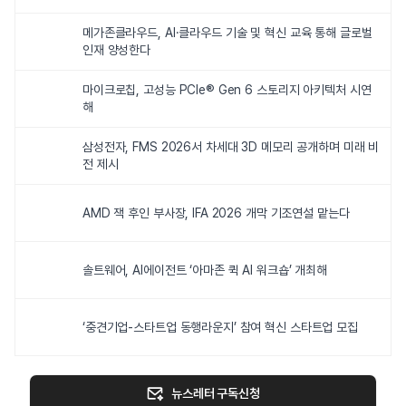
메가존클라우드, AI·클라우드 기술 및 혁신 교육 통해 글로벌
인재 양성한다
마이크로칩, 고성능 PCIe® Gen 6 스토리지 아키텍처 시연
해
삼성전자, FMS 2026서 차세대 3D 메모리 공개하며 미래 비
전 제시
AMD 잭 후인 부사장, IFA 2026 개막 기조연설 맡는다
솔트웨어, AI에이전트 ‘아마존 퀵 AI 워크숍’ 개최해
‘중견기업-스타트업 동행라운지’ 참여 혁신 스타트업 모집
뉴스레터 구독신청