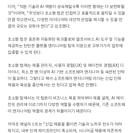
이어, “직원 기술과 AI 역량이 성숙해질수록 이러한 형태는 더 보편화될
것”이라며, “무엇보다 초소형 팀은 민첩하고 효율적으로 움직일 수 있을
만큼 작으면서도, 다양한 아이디어와 대안적 관점을 제시할 수 있을 만
큼의 규모는 갖춰야 한다”고 강조했다.
초소형 팀은 표준화·자동화된 워크플로와 셀프서비스 AI 도구 및 기능을
제공하는 탄탄한 플랫폼 엔지니어링 팀의 지원으로 고부가가치 업무에
집중할 수 있게 된다.
초소형 팀에는 제품 관리자, 사용자 경험(UX) 및 에이전트 경험(AX) 디
자이너, 최소 한 명 이상의 AI 기반 소프트웨어 엔지니어 등 숙련된 인력
이 필요하다. 그렇다고 해서 소프트웨어 엔지니어링 리더는 신입 인재
채용과 육성을 중단해서는 안 된다고 업체 측은 전했다.
초소형 팀에서는 각 팀원이 비즈니스 목표 파악부터 제품 설계, AI 에이
전트 관리에 이르기까지 다양한 역할을 수행하기 때문에, 기존 소프트웨
어 엔지니어링 역할의 경계가 허물어지기 때문이다.
카마초 애널리스트는 “신입 채용을 줄이면 기술과 노하우 전수가 어려
워지고, 내부 인재 파이프라인이 축소되며, 시니어급 채용에 의존하게