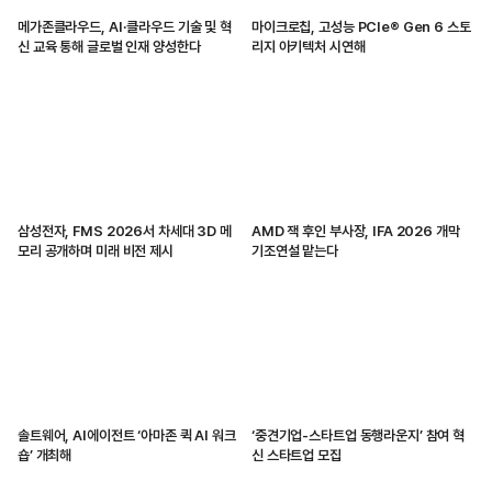
메가존클라우드, AI·클라우드 기술 및 혁
마이크로칩, 고성능 PCIe® Gen 6 스토
신 교육 통해 글로벌 인재 양성한다
리지 아키텍처 시연해
삼성전자, FMS 2026서 차세대 3D 메
AMD 잭 후인 부사장, IFA 2026 개막
모리 공개하며 미래 비전 제시
기조연설 맡는다
솔트웨어, AI에이전트 ‘아마존 퀵 AI 워크
‘중견기업-스타트업 동행라운지’ 참여 혁
숍’ 개최해
신 스타트업 모집