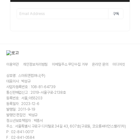
구독
이용약관
개인정보처리방침
이메일주소 무단수집 거부
온라인 문의
미디어킷
상호명 : 스마트앤컴퍼니(주)
대표이사 : 박성규
사업자등록번호 : 108-81-64739
통신판매업신고 : 2019-서울구로-2138호
등록번호 : 서울,아55203
등록일자 : 2023-12-6
발행일 : 2011-9-19
발행인·편집인 : 박성규
청소년보호책임자 : 박종서
주소 : 서울특별시 구로구 디지털로 34길 43, 607호(구로동, 코오롱싸이언스밸리1차)
P : 02-841-0017
F : 02-841-0584