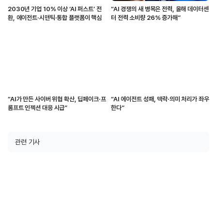
2030년 기업 10% 이상 ‘AI 퍼스트’ 전
“AI 경쟁의 새 병목은 전력, 올해 데이터센
환, 에이전트·시맨틱·통합 플랫폼이 핵심
터 전력 소비량 26% 증가해”
“AI가 만든 사이버 위협 확산, 딥페이크·프
“AI 에이전트 성패, 맥락·의미 처리가 좌우
롬프트 인젝션 대응 시급”
한다”
관련 기사