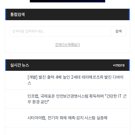
통합검색
검색
전체기사 목록보기
실시간 뉴스
+more
[개발] 발진 출력 4배 높인 2세대 테라헤르츠파 발진 디바이
스
인프랩, 국제표준 안전보건경영시스템 획득하며 "건강한 IT 근
무 환경 공인"
시티아이랩, 전기차 화재 예측·감지 시스템 실증해