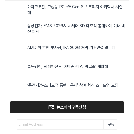
마이크로칩, 고성능 PCIe® Gen 6 스토리지 아키텍처 시연
해
삼성전자, FMS 2026서 차세대 3D 메모리 공개하며 미래 비
전 제시
AMD 잭 후인 부사장, IFA 2026 개막 기조연설 맡는다
솔트웨어, AI에이전트 ‘아마존 퀵 AI 워크숍’ 개최해
‘중견기업-스타트업 동행라운지’ 참여 혁신 스타트업 모집
뉴스레터 구독신청
구독