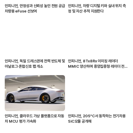
인피니언, 안정성과 신뢰성 높인 전원 공급
인피니언, 차량 디지털 키와 실내 위치 측
차량용 eFuse 선보여
정 및 자산 추적 지원한다
인피니언, 독일 드레스덴에 전력 반도체 및
인피니언, 8Tx8Rx 이미징 레이더
아날로그·혼합신호 팹 개소
MMIC 양산하며 중앙집중형 레이더 전환
가속화해
인피니언, 클라우드 가상 플랫폼으로 자동
인피니언, 205°C서 동작하는 전기차용
차 MCU 평가 가속화
SiC모듈 공개해