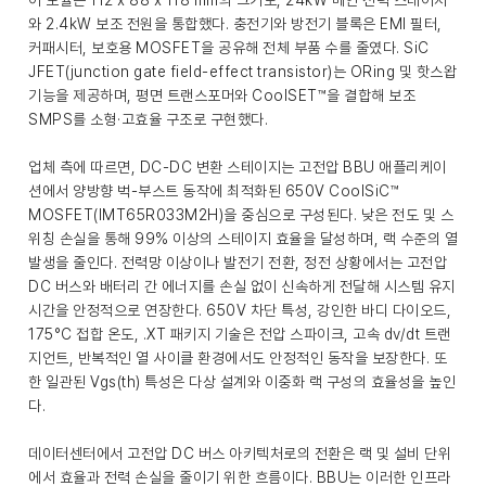
이 모듈은 112 x 88 x 118 mm의 크기로, 24kW 메인 전력 스테이지
와 2.4kW 보조 전원을 통합했다. 충전기와 방전기 블록은 EMI 필터,
커패시터, 보호용 MOSFET을 공유해 전체 부품 수를 줄였다. SiC
JFET(junction gate field-effect transistor)는 ORing 및 핫스왑
기능을 제공하며, 평면 트랜스포머와 CoolSET™을 결합해 보조
SMPS를 소형·고효율 구조로 구현했다.
업체 측에 따르면, DC-DC 변환 스테이지는 고전압 BBU 애플리케이
션에서 양방향 벅-부스트 동작에 최적화된 650V CoolSiC™
MOSFET(IMT65R033M2H)을 중심으로 구성된다. 낮은 전도 및 스
위칭 손실을 통해 99% 이상의 스테이지 효율을 달성하며, 랙 수준의 열
발생을 줄인다. 전력망 이상이나 발전기 전환, 정전 상황에서는 고전압
DC 버스와 배터리 간 에너지를 손실 없이 신속하게 전달해 시스템 유지
시간을 안정적으로 연장한다. 650V 차단 특성, 강인한 바디 다이오드,
175°C 접합 온도, .XT 패키지 기술은 전압 스파이크, 고속 dv/dt 트랜
지언트, 반복적인 열 사이클 환경에서도 안정적인 동작을 보장한다. 또
한 일관된 Vgs(th) 특성은 다상 설계와 이중화 랙 구성의 효율성을 높인
다.
데이터센터에서 고전압 DC 버스 아키텍처로의 전환은 랙 및 설비 단위
에서 효율과 전력 손실을 줄이기 위한 흐름이다. BBU는 이러한 인프라