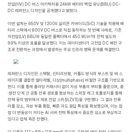
전압(HV) DC 버스 아키텍처용 24kW 배터리 백업 유닛(BBU) DC-
DC 레퍼런스 디자인을 공개했다고 밝혔다.
이번 설계는 650V 및 1200V 실리콘 카바이드(SiC) 기술을 적용해 배
터리 스택에서 800V DC 버스로 직접 동작하는 첫 번째 사례로, 기존
저전압(LV) BBU와 동일한 폼팩터에서 450 W/in³의 전력 밀도와
99% 이상의 효율을 달성했다. 이는 데이터센터가 고전압 DC 배전 구
조로 전환하는 과정에서 발생하는 주요 인프라 병목 문제를 해결한다.
레퍼런스 디자인은 스택형, 인터리브형, 커플드 방식의 부스트 및 벅 스
테이지를 결합한 멀티레벨, 다상(multiphase) 비절연 구조를 기반으로
한다. 이를 통해 플라잉 커패시터 없이 자성 부품의 부피를 줄였으며, 충
·방전 단계 간 공통 전류 경로를 형성하는 스위칭 레그 토폴로지를 통해
전체 동작 범위에서 제로 전압 스위칭(ZVS)을 구현했다. 그 결과 전류
리플 감소, 자성 부품 통합, 빠른 과도 응답 특성을 확보했으며, 이는 점
점 더 변동성이 커지는 AI 서버 전력 특성에서 중요한 요소로 부상하고
있다고 업체 측은 전했다.