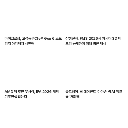
마이크로칩, 고성능 PCIe® Gen 6 스토
삼성전자, FMS 2026서 차세대 3D 메
리지 아키텍처 시연해
모리 공개하며 미래 비전 제시
AMD 잭 후인 부사장, IFA 2026 개막
솔트웨어, AI에이전트 ‘아마존 퀵 AI 워크
기조연설 맡는다
숍’ 개최해