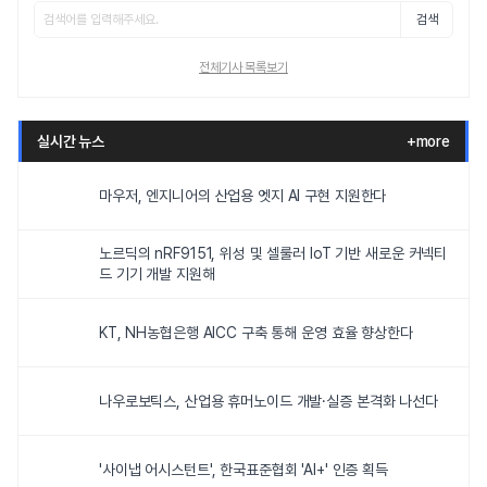
검색
전체기사 목록보기
실시간 뉴스
+more
마우저, 엔지니어의 산업용 엣지 AI 구현 지원한다
노르딕의 nRF9151, 위성 및 셀룰러 IoT 기반 새로운 커넥티
드 기기 개발 지원해
KT, NH농협은행 AICC 구축 통해 운영 효율 향상한다
나우로보틱스, 산업용 휴머노이드 개발·실증 본격화 나선다
'사이냅 어시스턴트', 한국표준협회 'AI+' 인증 획득