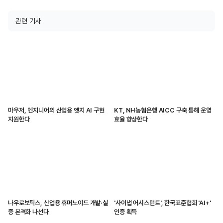
관련 기사
마우저, 엔지니어의 산업용 엣지 AI 구현
KT, NH농협은행 AICC 구축 통해 운영
지원한다
효율 향상한다
나우로보틱스, 산업용 휴머노이드 개발·실
'사이냅 어시스턴트', 한국표준협회 'AI+'
증 본격화 나선다
인증 획득