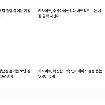
조립 결함 줄이는 가상
키사이트, 수산아이앤티와 네트워크 보안 시
발표
장 공략 나선다
생산성 높이는 보안 강
키사이트, 복잡한 고속 인터페이스 검증 돕는
턴트' 출시
‘XR8’ 공개