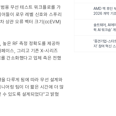
비전 제시
 및 범용 무선 테스트 워크플로를 가
AMD 잭 후인 부
2026 개막 기
엔지니어들이 로우 레벨 신호와 스푸리
차 상관 오류 벡터 크기(ccEVM)
솔트웨어, AI에
퀵 AI 워크숍’ 
‘중견기업-스타
, 높은 RF 측정 정확도를 제공하
지’ 참여 혁신 
터페이스, 그리고 기존 X-시리즈
로를 간소화했다고 업체 측은 전했
경을 다루게 됨에 따라 무선 설계와
엔지니어링 팀이 더 짧은 시간에 더 많
갈 수 있도록 설계되었다"고 밝혔