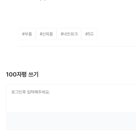
#부품
#신제품
#네트워크
#5G
100자평 쓰기