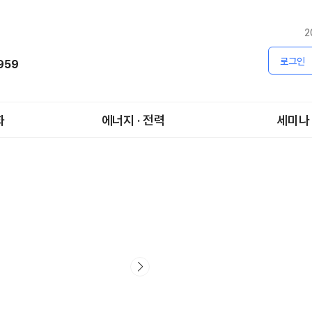
2
로그인
1959
화
에너지 · 전력
세미나