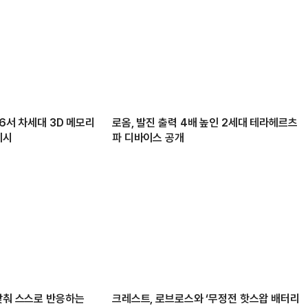
26서 차세대 3D 메모리
로옴, 발진 출력 4배 높인 2세대 테라헤르츠
제시
파 디바이스 공개
 맞춰 스스로 반응하는
크레스트, 로브로스와 ‘무정전 핫스왑 배터리