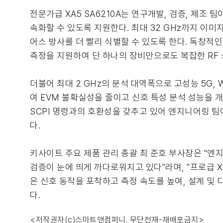
전문가급 XA5 SA6210A는 연구개발, 검증, 제조 팀
속화할 수 있도록 지원한다. 최대 32 GHz까지 이미지
어스 방사를 더 빨리 식별할 수 있도록 한다. 독창적인 
측정을 지원하여 단 하나의 장비만으로도 복잡한 RF 
더불어 최대 2 GHz의 분석 대역폭으로 고성능 5G,
여 EVM 불확실성을 줄이고 신호 특성 분석 성능을 
SCPI 명령과의 호환성을 갖추고 있어 엔지니어링 팀
다.
키사이트 주요 제품 관리 총괄 최 준호 부사장은 "엔지
검증이 눈에 띄게 까다로워지고 있다"라며, "프로급 XA
은 신호 동작을 포착하고 측정 속도를 높여, 설계 및
다.
<저작권자(c)스마트앤컴퍼니. 무단전재-재배포금지>