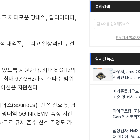
통합검색
, 그리고 까다로운 광대역, 밀리미터파,
전체기사 목록보
 분석 대역폭, 그리고 일상적인 무선
실시간 뉴스
 있도록 지원한다. 최대 8 GHz의
마우저, ams 
적외선 LED 공급
최대 67 GHz까지 주파수 범위
니터링 및 탑승
케이션을 지원한다.
메가존클라우드, 
기술 및 혁신 교
인재 양성한다
(spurious), 간섭 신호 및 광
마이크로칩, 고성
광대역 5G NR EVM 측정 시간
Gen 6 스토리
하므로 규제 준수 신호 측정도 가
연해
삼성전자, FMS
대 3D 메모리 