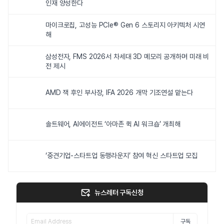
인재 양성한다
마이크로칩, 고성능 PCIe® Gen 6 스토리지 아키텍처 시연
해
삼성전자, FMS 2026서 차세대 3D 메모리 공개하며 미래 비
전 제시
AMD 잭 후인 부사장, IFA 2026 개막 기조연설 맡는다
솔트웨어, AI에이전트 ‘아마존 퀵 AI 워크숍’ 개최해
‘중견기업-스타트업 동행라운지’ 참여 혁신 스타트업 모집
뉴스레터 구독신청
구독