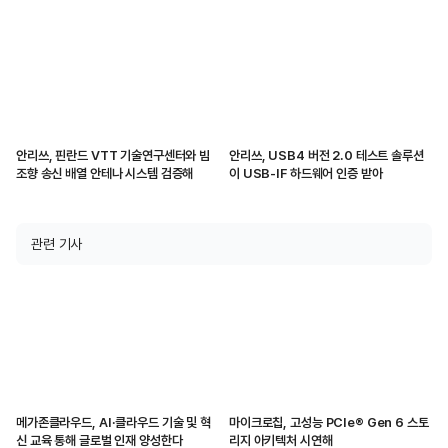
터 공급
안리쓰, 핀란드 VTT 기술연구센터와 빔
안리쓰, USB4 버전 2.0 테스트 솔루션
조향 송신 배열 안테나 시스템 검증해
이 USB-IF 하드웨어 인증 받아
관련 기사
메가존클라우드, AI·클라우드 기술 및 혁
마이크로칩, 고성능 PCIe® Gen 6 스토
신 교육 통해 글로벌 인재 양성한다
리지 아키텍처 시연해