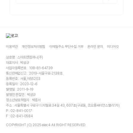
이용약관
개인정보처리방침
이메일주소 무단수집 거부
온라인 문의
미디어킷
상호명 : 스마트앤컴퍼니(주)
대표이사 : 박성규
사업자등록번호 : 108-81-64739
통신판매업신고 : 2019-서울구로-2138호
등록번호 : 서울,아55203
등록일자 : 2023-12-6
발행일 : 2011-9-19
발행인·편집인 : 박성규
청소년보호책임자 : 박종서
주소 : 서울특별시 구로구 디지털로 34길 43, 607호(구로동, 코오롱싸이언스밸리1차)
P : 02-841-0017
F : 02-841-0584
COPYRIGHT (C) 2025 elec4 All RIGHT RESERVED.