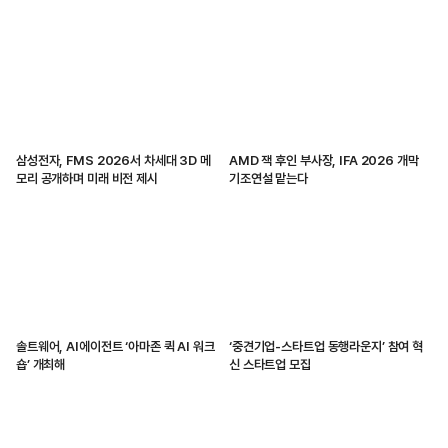
삼성전자, FMS 2026서 차세대 3D 메
AMD 잭 후인 부사장, IFA 2026 개막
모리 공개하며 미래 비전 제시
기조연설 맡는다
솔트웨어, AI에이전트 ‘아마존 퀵 AI 워크
‘중견기업-스타트업 동행라운지’ 참여 혁
숍’ 개최해
신 스타트업 모집