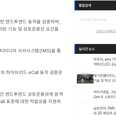
통합검색
정확한 엔드투엔드 동작을 검증하며,
 정의된 기능 및 상호운용성 요건을
전체기사 목록보
실시간 뉴스
멀티미디어 서브시스템(IMS)을 통
마우저, ams 
적외선 LED 공급
니터링 및 탑승
의 하이브리드 eCall 동작 검증은
메가존클라우드, 
기술 및 혁신 교
인재 양성한다
마이크로칩, 고성
 기술 간 엔드투엔드 상호운용성에 엄격
Gen 6 스토리
Call 표준에 대한 적합성을 지원하
연해
삼성전자, FMS
대 3D 메모리 