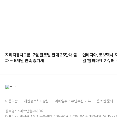
지리자동차그룹, 7월 글로벌 판매 25만대 돌
엔비디아, 로보택시·
파 ··· 5개월 연속 증가세
델 ‘알파마요 2 슈퍼
이용약관
개인정보처리방침
이메일주소 무단수집 거부
온라인 문의
상호명 : 스마트앤컴퍼니(주)
대표이사 : 박성규
사업자등록번호 : 108-81-64739
통신판매업신고 : 2019-서