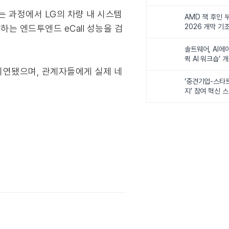
비전 제시
환하는 과정에서 LG의 차량 내 시스템
AMD 잭 후인 부
2026 개막 기
하는 엔드투엔드 eCall 성능을 검
솔트웨어, AI에
퀵 AI 워크숍’ 
서 시연됐으며, 관계자들에게 실제 네
‘중견기업-스타
지’ 참여 혁신 