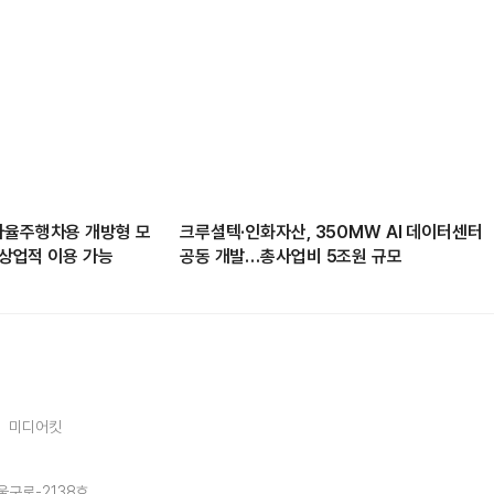
자율주행차용 개방형 모
크루셜텍·인화자산, 350MW AI 데이터센터
’ 상업적 이용 가능
공동 개발…총사업비 5조원 규모
미디어킷
울구로-2138호