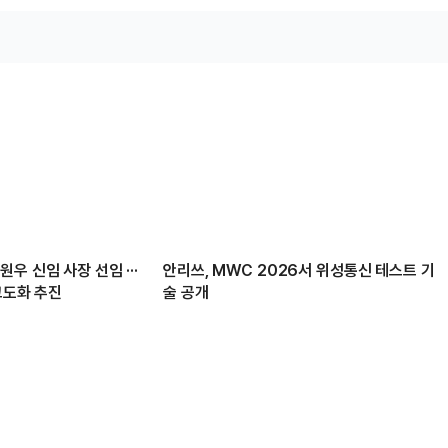
우 신임 사장 선임 ···
안리쓰, MWC 2026서 위성통신 테스트 기
고도화 추진
술 공개