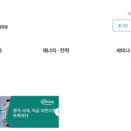
2
로그인
1959
화
에너지 · 전력
세미나