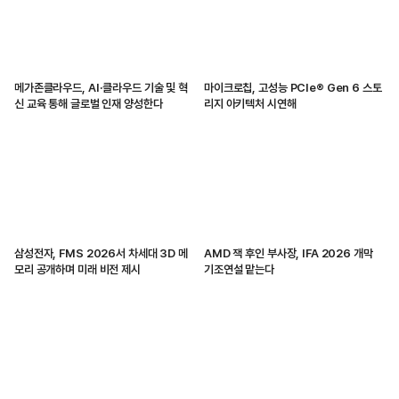
메가존클라우드, AI·클라우드 기술 및 혁
마이크로칩, 고성능 PCIe® Gen 6 스토
신 교육 통해 글로벌 인재 양성한다
리지 아키텍처 시연해
삼성전자, FMS 2026서 차세대 3D 메
AMD 잭 후인 부사장, IFA 2026 개막
모리 공개하며 미래 비전 제시
기조연설 맡는다