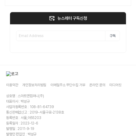
뉴스레터 구독신청
구독
이용약관
개인정보처리방침
이메일주소 무단수집 거부
온라인 문의
미디어킷
상호명 : 스마트앤컴퍼니(주)
대표이사 : 박성규
사업자등록번호 : 108-81-64739
통신판매업신고 : 2019-서울구로-2138호
등록번호 : 서울,아55203
등록일자 : 2023-12-6
발행일 : 2011-9-19
발행인·편집인 : 박성규