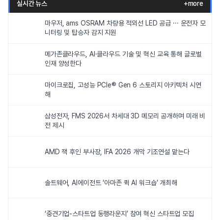
실시간 뉴스
+more
마우저, ams OSRAM 차량용 적외선 LED 공급 ··· 운전자 모
니터링 및 탑승자 감지 지원
메가존클라우드, AI·클라우드 기술 및 혁신 교육 통해 글로벌
인재 양성한다
마이크로칩, 고성능 PCIe® Gen 6 스토리지 아키텍처 시연
해
삼성전자, FMS 2026서 차세대 3D 메모리 공개하며 미래 비
전 제시
AMD 잭 후인 부사장, IFA 2026 개막 기조연설 맡는다
솔트웨어, AI에이전트 ‘아마존 퀵 AI 워크숍’ 개최해
‘중견기업-스타트업 동행라운지’ 참여 혁신 스타트업 모집