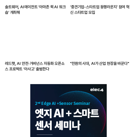
솔트웨어, AI에이전트 ‘아마존 퀵 AI 워크
‘중견기업-스타트업 동행라운지’ 참여 혁
숍’ 개최해
신 스타트업 모집
레드햇, AI 안전·거버넌스 자동화 오픈소
"전환의 시대, AI가 산업 현장을 바꾼다"
스 프로젝트 ‘아사고’ 출범한다