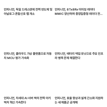
인피니언, 독일 드레스덴에 전력 반도체 및
인피니언, 8Tx8Rx 이미징 레이더
아날로그·혼합신호 팹 개소
MMIC 양산하며 중앙집중형 레이더 전환
가속화해
인피니언, 클라우드 가상 플랫폼으로 자동
인피니언, 배터리 백업 유닛으로 주요 인프
차 MCU 평가 가속화
라 병목 문제 해결한다
인피니언, 차세대 AI 서버 랙의 전력 아키
인피니언, 효율 향상과 설계 간소화 지원하
텍처 혁신 가속한다
는 새 제품군 공개해