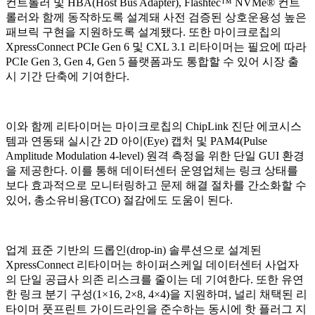
컨트롤러 및 HBA(Host Bus Adapter), Flashtec™ NVMe® 컨트
롤러와 함께 동작하도록 설계돼 사전 검증된 상호운용성 높은
패브릭 구현을 지원하도록 설계됐다. 또한 마이크로칩의
XpressConnect PCIe Gen 6 및 CXL 3.1 리타이머는 필요에 따라
PCIe Gen 3, Gen 4, Gen 5 플랫폼과도 통합할 수 있어 시장 출
시 기간 단축에 기여한다.
이와 함께 리타이머는 마이크로칩의 ChipLink 진단 에코시스
템과 연동돼 실시간 2D 아이(Eye) 캡처 및 PAM4(Pulse
Amplitude Modulation 4-level) 원격 측정을 위한 단일 GUI 환경
을 제공한다. 이를 통해 데이터센터 운영업체는 링크 상태를
보다 효과적으로 모니터링하고 문제 해결 절차를 간소화할 수
있어, 총소유비용(TCO) 절감에도 도움이 된다.
업계 표준 기반의 드롭인(drop-in) 솔루션으로 설계된
XpressConnect 리타이머는 하이퍼스케일 데이터센터 사업자
의 단일 공급사 의존 리스크를 줄이는 데 기여한다. 또한 유연
한 링크 분기 구성(1×16, 2×8, 4×4)을 지원하며, 널리 채택된 리
타이머 풋프린트 가이드라인을 준수하는 동시에 핫 플러그 지