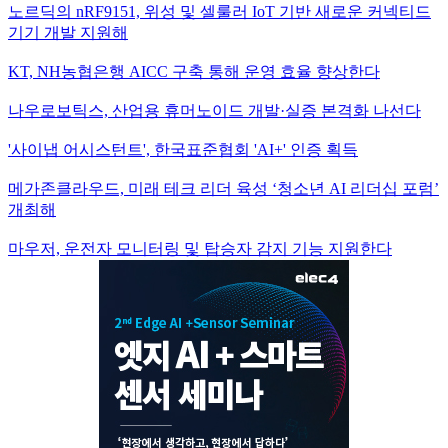
노르딕의 nRF9151, 위성 및 셀룰러 IoT 기반 새로운 커넥티드
기기 개발 지원해
KT, NH농협은행 AICC 구축 통해 운영 효율 향상한다
나우로보틱스, 산업용 휴머노이드 개발·실증 본격화 나선다
'사이냅 어시스턴트', 한국표준협회 'AI+' 인증 획득
메가존클라우드, 미래 테크 리더 육성 ‘청소년 AI 리더십 포럼’
개최해
마우저, 운전자 모니터링 및 탑승자 감지 기능 지원한다