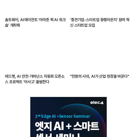
솔트웨어, AI에이전트 ‘아마존 퀵 AI 워크
‘중견기업-스타트업 동행라운지’ 참여 혁
숍’ 개최해
신 스타트업 모집
레드햇, AI 안전·거버넌스 자동화 오픈소
"전환의 시대, AI가 산업 현장을 바꾼다"
스 프로젝트 ‘아사고’ 출범한다