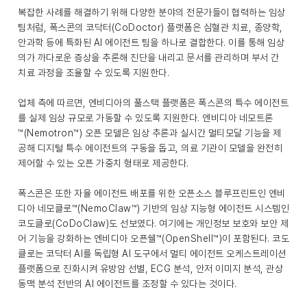
복잡한 사례를 해결하기 위해 다양한 분야의 전문가들이 협력하는 임상
팀처럼, 폭스콘의 코닥터(CoDoctor) 플랫폼은 심혈관 치료, 종양학,
안과학 등에 특화된 AI 에이전트 팀을 하나로 결합한다. 이를 통해 임상
의가 까다로운 증상을 추론해 진단을 내리고 문서를 관리하며 부서 간
치료 과정을 조율할 수 있도록 지원한다.
업체 측에 따르면, 엔비디아의 풀스택 플랫폼은 폭스콘의 특수 에이전트
를 실제 임상 규모로 가동할 수 있도록 지원한다. 엔비디아 네모트론
™(Nemotron™) 오픈 모델은 임상 추론과 실시간 멀티모달 기능을 제
공해 디지털 특수 에이전트의 구동을 돕고, 의료 기관이 모델을 완전히
제어할 수 있는 오픈 가중치 형태로 제공한다.
폭스콘은 또한 자율 에이전트 배포를 위한 오픈소스 블루프린트인 엔비
디아 네모클로™(NemoClaw™) 기반의 임상 지능형 에이전트 시스템인
코도클로(CoDoClaw)도 선보였다. 여기에는 개인정보 보호와 보안 제
어 기능을 강화하는 엔비디아 오픈쉘™(OpenShell™)이 포함된다. 코도
클로는 코닥터 AI를 독립형 AI 도구에서 멀티 에이전트 오케스트레이션
플랫폼으로 진화시켜 유방암 선별, ECG 분석, 안저 이미지 분석, 관상
동맥 분석 전반의 AI 에이전트를 조정할 수 있다는 것이다.