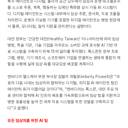
특수 에이전트는 디지털, 물리적 공간 모두에서 임상과 운영 워크플로우
를 스스로 추론, 계획, 행동하는 도메인 특화형 상시 가동 AI 시스템이
다. 디지털 에이전트는 시스템 내부에서 임상 추론, 문서화, 치료 조율을
처리한다. 로봇과 지능형 기기를 포함한 피지컬 에이전트는 병원 현장에
서 물류, 모니터링, 절차 지원을 관리한다는 설명이다.
대만 정부는 ‘건강한 대만(Healthy Taiwan)’ 이니셔티브에 따라 임상
병원, 학술 기관, 기술 기업을 아우르는 소버린 규제 준수형 AI 기반 의
료 시스템을 구축하기 위해 15억 달러를 투자했다. 폭스콘은 정부 프로
그램, 병원, 기기 제조사, 소프트웨어 기업을 연결하는 생태계 통합자 역
할을 수행해 실제 임상 AI를 대규모로 배포할 계획이다.
엔비디아 헬스케어 부문 부사장 킴벌리 파월(Kimberly Powell)은 “의
료의 다음 시대는 임상의와 협력하는 디지털, 피지컬 AI 에이전트 팀인
에이전틱 AI가 이끌어갈 것이다”며, “엔비디아는 폭스콘, 대만 주요 의
료 센터와 협력해 AI 인프라 배포를 가속화함으로써 임상 팀을 지원하고
병원 효율성을 높여 전 세계 의료 시스템을 위한 모델을 구축하고 있
다”고 말했다.
모든 임상의를 위한 AI 팀