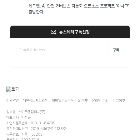
레드햇, AI 안전·거버넌스 자동화 오픈소스 프로젝트 ‘아사고’
출범한다
뉴스레터 구독신청
구독
이용약관
개인정보처리방침
이메일주소 무단수집 거부
온라인 문의
미디어킷
상호명 : 스마트앤컴퍼니(주)
대표이사 : 박성규
사업자등록번호 : 108-81-64739
통신판매업신고 : 2019-서울구로-2138호
등록번호 : 서울,아55203