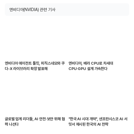
엔비디아(NVIDIA) 관련 기사
엔비디아 에이전트 툴킷, 피직스네모와 쿠
엔비디아, 베라 CPU로 차세대
다-X 라이브러리 확장 발표해
CPU·GPU 설계 가속한다
글로벌 업계 리더들, AI 안전·보안 위해 협
"한국 AI 시대 개막", 샌프란시스코 AI 서
력 나선다
밋서 제시된 한국의 AI 전략