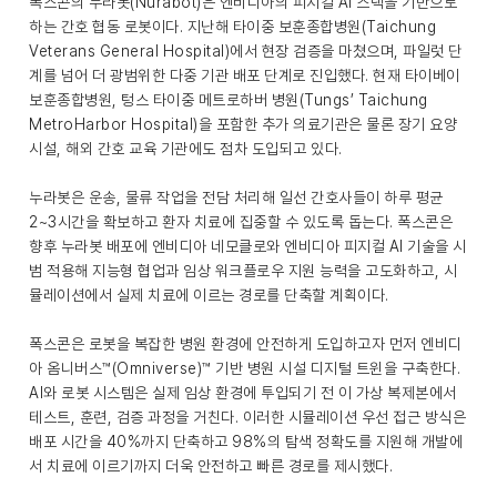
폭스콘의 누라봇(Nurabot)은 엔비디아의 피지컬 AI 스택을 기반으로
하는 간호 협동 로봇이다. 지난해 타이중 보훈종합병원(Taichung
Veterans General Hospital)에서 현장 검증을 마쳤으며, 파일럿 단
계를 넘어 더 광범위한 다중 기관 배포 단계로 진입했다. 현재 타이베이
보훈종합병원, 텅스 타이중 메트로하버 병원(Tungs’ Taichung
MetroHarbor Hospital)을 포함한 추가 의료기관은 물론 장기 요양
시설, 해외 간호 교육 기관에도 점차 도입되고 있다.
누라봇은 운송, 물류 작업을 전담 처리해 일선 간호사들이 하루 평균
2~3시간을 확보하고 환자 치료에 집중할 수 있도록 돕는다. 폭스콘은
향후 누라봇 배포에 엔비디아 네모클로와 엔비디아 피지컬 AI 기술을 시
범 적용해 지능형 협업과 임상 워크플로우 지원 능력을 고도화하고, 시
뮬레이션에서 실제 치료에 이르는 경로를 단축할 계획이다.
폭스콘은 로봇을 복잡한 병원 환경에 안전하게 도입하고자 먼저 엔비디
아 옴니버스™(Omniverse)™ 기반 병원 시설 디지털 트윈을 구축한다.
AI와 로봇 시스템은 실제 임상 환경에 투입되기 전 이 가상 복제본에서
테스트, 훈련, 검증 과정을 거친다. 이러한 시뮬레이션 우선 접근 방식은
배포 시간을 40%까지 단축하고 98%의 탐색 정확도를 지원해 개발에
서 치료에 이르기까지 더욱 안전하고 빠른 경로를 제시했다.