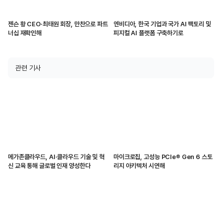
젠슨 황 CEO·최태원 회장, 만찬으로 파트
엔비디아, 한국 기업과 국가 AI 팩토리 및
너십 재확인해
피지컬 AI 플랫폼 구축하기로
관련 기사
메가존클라우드, AI·클라우드 기술 및 혁
마이크로칩, 고성능 PCIe® Gen 6 스토
신 교육 통해 글로벌 인재 양성한다
리지 아키텍처 시연해