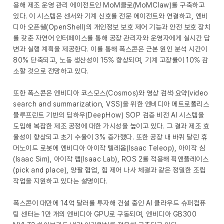
용해 제조 운영 관리 에이전트인 MoM클로(MoMClaw)를 구축하고
있다. 이 시스템은 센서와 기계 신호를 전문 에이전트와 연결하고, 엔비
디아 오픈쉘(OpenShell)의 개인정보 보호 제어 기능과 안전 보호 장치
를 갖춘 자연어 인터페이스를 통해 공장 관리자와 운영자에게 실시간 답
변과 실행 계획을 제공한다. 이를 통해 폭스콘은 근본 원인 분석 시간이
80% 단축되고, 노동 생산성이 15% 향상되며, 기계 고장률이 10% 감
소할 것으로 전망하고 있다.
또한 폭스콘은 엔비디아 코스모스(Cosmos)와 영상 검색·요약(video
search and summarization, VSS)을 위한 엔비디아 메트로폴리스
블루프린트 기반의 딥하우(DeepHow) SOP 검증 비전 AI 시스템을
도입해 복잡한 제조 공정에 대한 가시성을 높이고 있다. 그 결과 제조 효
율성이 향상되고 초기 수율이 3% 증가했다. 또한 공장 내 바퀴 달린 휴
머노이드 로봇에 엔비디아 아이작 텔레옵(Isaac Teleop), 아이작 심
(Isaac Sim), 아이작 랩(Isaac Lab), ROS 2를 적용해 픽앤플레이스
(pick and place), 양팔 협업, 힘 제어 나사 체결과 같은 정밀한 조립
작업을 지원하고 있다는 설명이다.
폭스콘이 대만에 14억 달러를 투자해 건설 중인 AI 클라우드 슈퍼컴퓨
팅 센터는 1만 개의 엔비디아 GPU로 구동되며, 엔비디아 GB300