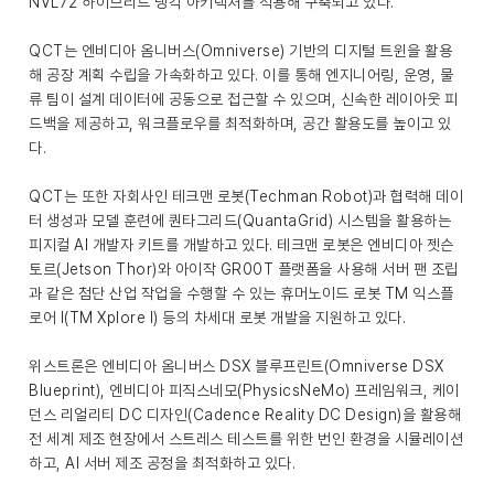
NVL72 하이브리드 냉각 아키텍처를 적용해 구축되고 있다.
QCT는 엔비디아 옴니버스(Omniverse) 기반의 디지털 트윈을 활용
해 공장 계획 수립을 가속화하고 있다. 이를 통해 엔지니어링, 운영, 물
류 팀이 설계 데이터에 공동으로 접근할 수 있으며, 신속한 레이아웃 피
드백을 제공하고, 워크플로우를 최적화하며, 공간 활용도를 높이고 있
다.
QCT는 또한 자회사인 테크맨 로봇(Techman Robot)과 협력해 데이
터 생성과 모델 훈련에 퀀타그리드(QuantaGrid) 시스템을 활용하는
피지컬 AI 개발자 키트를 개발하고 있다. 테크맨 로봇은 엔비디아 젯슨
토르(Jetson Thor)와 아이작 GR00T 플랫폼을 사용해 서버 팬 조립
과 같은 첨단 산업 작업을 수행할 수 있는 휴머노이드 로봇 TM 익스플
로어 I(TM Xplore I) 등의 차세대 로봇 개발을 지원하고 있다.
위스트론은 엔비디아 옴니버스 DSX 블루프린트(Omniverse DSX
Blueprint), 엔비디아 피직스네모(PhysicsNeMo) 프레임워크, 케이
던스 리얼리티 DC 디자인(Cadence Reality DC Design)을 활용해
전 세계 제조 현장에서 스트레스 테스트를 위한 번인 환경을 시뮬레이션
하고, AI 서버 제조 공정을 최적화하고 있다.