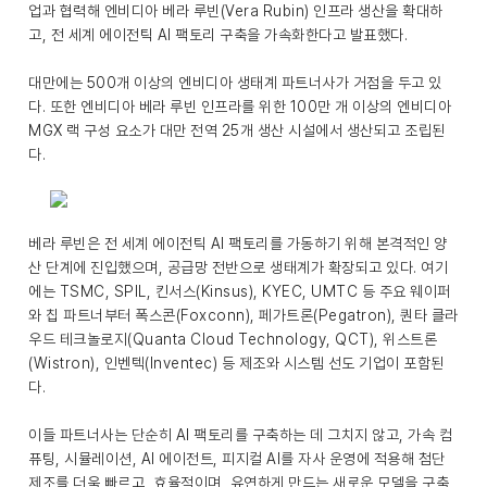
업과 협력해 엔비디아 베라 루빈(Vera Rubin) 인프라 생산을 확대하
고, 전 세계 에이전틱 AI 팩토리 구축을 가속화한다고 발표했다.
대만에는 500개 이상의 엔비디아 생태계 파트너사가 거점을 두고 있
다. 또한 엔비디아 베라 루빈 인프라를 위한 100만 개 이상의 엔비디아
MGX 랙 구성 요소가 대만 전역 25개 생산 시설에서 생산되고 조립된
다.
베라 루빈은 전 세계 에이전틱 AI 팩토리를 가동하기 위해 본격적인 양
산 단계에 진입했으며, 공급망 전반으로 생태계가 확장되고 있다. 여기
에는 TSMC, SPIL, 킨서스(Kinsus), KYEC, UMTC 등 주요 웨이퍼
와 칩 파트너부터 폭스콘(Foxconn), 페가트론(Pegatron), 퀀타 클라
우드 테크놀로지(Quanta Cloud Technology, QCT), 위스트론
(Wistron), 인벤텍(Inventec) 등 제조와 시스템 선도 기업이 포함된
다.
이들 파트너사는 단순히 AI 팩토리를 구축하는 데 그치지 않고, 가속 컴
퓨팅, 시뮬레이션, AI 에이전트, 피지컬 AI를 자사 운영에 적용해 첨단
제조를 더욱 빠르고, 효율적이며, 유연하게 만드는 새로운 모델을 구축