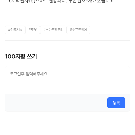
<저작권자(c)스마트앤컴퍼니. 무단전재-재배포금지>
#인공지능
#로봇
#스마트팩토리
#소프트웨어
100자평 쓰기
등록