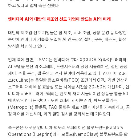
하고 있다고 업체 측은 전했다.
엔비디아 AI와 대만의 제조업 선도 기업이 만드는 AI의 미래
대만의 제조업 선도 기업들은 칩 제조, 서버 조립, 공장 운영 등 다양한
분야에 엔비디아 기술을 도입해 AI 인프라의 설계, 구축, 테스트, 확장
방식을 혁신하고 있다.
업체 측에 딸면, TSMC는 엔비디아 쿠다-X(CUDA-X) 라이브러리와
AI 모델을 연산 리소그래피, 트랜지스터와 공정 시뮬레이션, 첨단 공정
제어, 수율 분석, 팹 운영과 검사 분야에 적용하고 있다. 엔비디아 cu리
소(cuLitho)는 동일한 총소유비용(TCO) 조건에서 CPU 기반 연산 리
소그래피 대비 비용 효율성 또는 사이클 시간을 20~50% 개선하며, 엔
비디아 cuEST 라이브러리는 반도체 재료 시뮬레이션 성능을 평균 50
배 향상시킨다는 것이다. 또한 cuML 라이브러리, 메트로폴리스
(Metropolis) 플랫폼, TAO 툴킷은 재료 시뮬레이션을 가속화하고, 공
정 제어를 개선하며, 희귀 결함 검사를 강화하는 데 기여한다.
폭스콘은 새로운 엔비디아 팩토리 오퍼레이션 블루프린트(Factory
Operations Blueprint)와 네모클로(NemoClaw) 블루프린트를 활