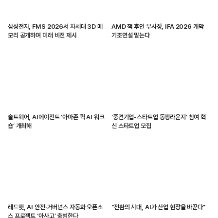
삼성전자, FMS 2026서 차세대 3D 메
AMD 잭 후인 부사장, IFA 2026 개막
모리 공개하며 미래 비전 제시
기조연설 맡는다
솔트웨어, AI에이전트 ‘아마존 퀵 AI 워크
‘중견기업-스타트업 동행라운지’ 참여 혁
숍’ 개최해
신 스타트업 모집
레드햇, AI 안전·거버넌스 자동화 오픈소
"전환의 시대, AI가 산업 현장을 바꾼다"
스 프로젝트 ‘아사고’ 출범한다