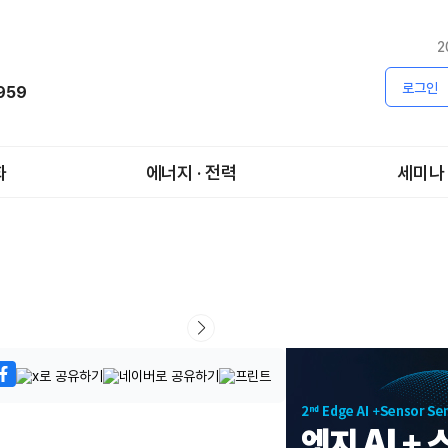
2
로그인
1959
화
에너지 · 전력
세미나