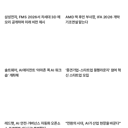
삼성전자, FMS 2026서 차세대 3D 메
AMD 잭 후인 부사장, IFA 2026 개막
모리 공개하며 미래 비전 제시
기조연설 맡는다
솔트웨어, AI에이전트 ‘아마존 퀵 AI 워크
‘중견기업-스타트업 동행라운지’ 참여 혁
숍’ 개최해
신 스타트업 모집
레드햇, AI 안전·거버넌스 자동화 오픈소
"전환의 시대, AI가 산업 현장을 바꾼다"