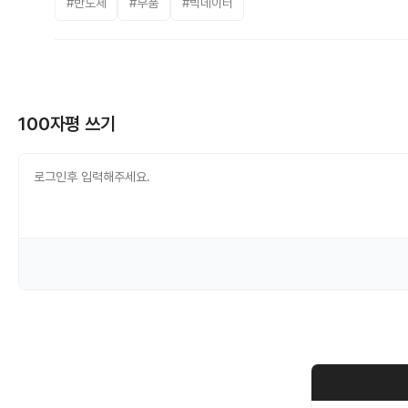
#반도체
#부품
#빅데이터
100자평 쓰기