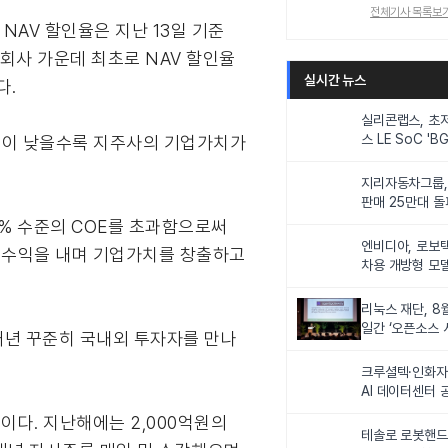
전체기사 목록보
NAV 할인율은 지난 13일 기준
 지주회사 가운데 최초로 NAV 할인율
실시간 뉴스
다.
실리콘랩스, 초
스 LE SoC 'BG
인율이 낮을수록 지주사의 기업가치가
IoT 기기 전력
지리자동차그룹,
판매 25만대 돌파
속 증가세
~20% 수준의 COE를 초과함으로써
엔비디아, 로보
는 수익을 내며 기업가치를 창출하고
차용 개방형 모델
슈퍼’ 상업적 이
리눅스 재단, 8
일간 ‘오픈소스 
매년 꾸준히 국내외 투자자를 만나
최
크루셜텍·인화자
AI 데이터센터 
사업비 5조원 
이다. 지난해에는 2,000억원의
테솔로 로봇핸드