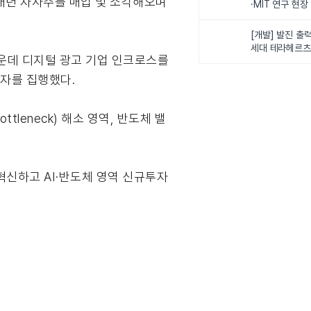
 매년 자사주를 매입 및 소각해오며
·MIT 연구 현
로벌 로봇학습 
화
[개발] 발진 출력
세대 테라헤르츠
가운데 디지털 광고 기업 인크로스를
이스
투자를 집행했다.
leneck) 해소 영역, 반도체 밸
혁신하고 AI·반도체 영역 신규투자