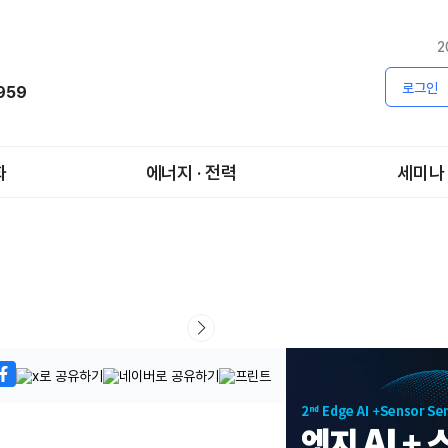
2
로그인
1959
화
에너지 · 전력
세미나