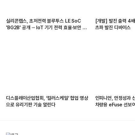
실리콘랩스, 초저전력 블루투스 LE SoC
[개발] 발진 출력 4
'BG2B' 공개 ··· IoT 기기 전력 효율·보안 강
츠파 발진 디바이스
화
디스플레이산업협회, ‘컬러스케일’ 협업 영상
인피니언, 안정성과 
으로 유리기판 기술 알린다
차량용 eFuse 선보