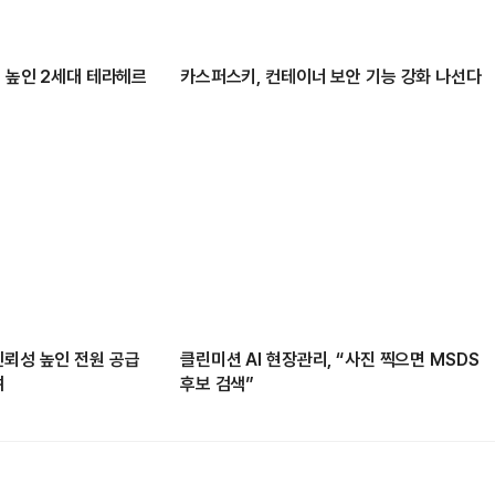
배 높인 2세대 테라헤르
카스퍼스키, 컨테이너 보안 기능 강화 나선다
신뢰성 높인 전원 공급
클린미션 AI 현장관리, “사진 찍으면 MSDS
여
후보 검색”