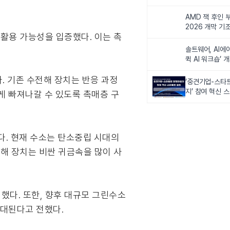
비전 제시
AMD 잭 후인 부
2026 개막 기
의 활용 가능성을 입증했다. 이는 촉
솔트웨어, AI에
.
퀵 AI 워크숍’ 
. 기존 수전해 장치는 반응 과정
‘중견기업-스타
지’ 참여 혁신 
게 빠져나갈 수 있도록 촉매층 구
다. 현재 수소는 탄소중립 시대의
해 장치는 비싼 귀금속을 많이 사
했다. 또한, 향후 대규모 그린수소
기대된다고 전했다.