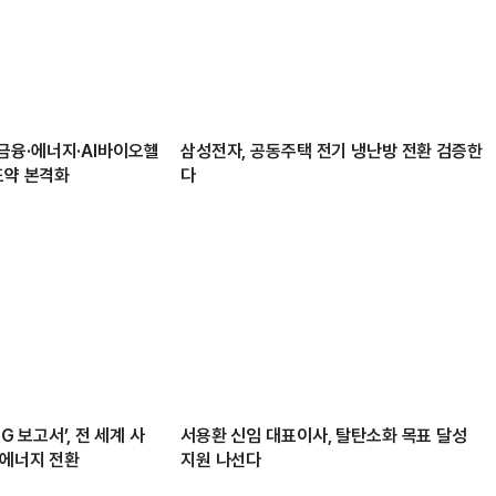
융·에너지·AI바이오헬
삼성전자, 공동주택 전기 냉난방 전환 검증한
도약 본격화
다
G 보고서’, 전 세계 사
서용환 신임 대표이사, 탈탄소화 목표 달성
생에너지 전환
지원 나선다