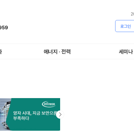
2
로그인
1959
화
에너지 · 전력
세미나