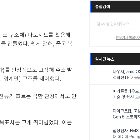
통합검색
은 탄소 구조체) 나노시트를 활용해
전체기사 목록보
조를 만들었다. 쉽게 말해, 좁고 복
실시간 뉴스
 입자)를 안정적으로 고정해 수소 발
마우저, ams 
적외선 LED 공급
는 경계면) 구조를 제어했다.
니터링 및 탑승
메가존클라우드, 
고전류가 흐르는 극한 환경에서도 안
기술 및 혁신 교
인재 양성한다
마이크로칩, 고성
Gen 6 스토리
년 목표치를 크게 뛰어넘었다. 이는
연해
삼성전자, FMS
대 3D 메모리 