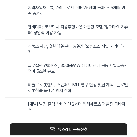
지리자동차그룹, 7월 글로벌 판매 25만대 돌파 ··· 5개월 연
속 증가세
엔비디아, 로보택시·자율주행차용 개방형 모델 ‘알파마요 2 슈
퍼’ 상업적 이용 가능
리눅스 재단, 8월 11일부터 양일간 ‘오픈소스 서밋 코리아’ 개
최
크루셜텍·인화자산, 350MW AI 데이터센터 공동 개발…총사
업비 5조원 규모
테솔로 로봇핸드, 스탠퍼드·MIT 연구 현장 잇단 채택…글로벌
로봇학습 플랫폼 입지 강화
[개발] 발진 출력 4배 높인 2세대 테라헤르츠파 발진 디바이
스
뉴스레터 구독신청