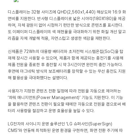
디스플레이는 32형 사이즈에 QHD(2,560x1,440) 해상도와 16:9 화
면비를 지원한다. 반사형 디스플레이로 넓은 시야각(180X180)을 제공
하며, 자체 광원이 없어 시청하기 편안한 방식으로 콘텐츠를 표시한다.
또 이페이퍼 디스플레이의 색 재현율을 극대화하기 위한 화질 개선 알고
리즘을 자체 개발해 적용, 자연스럽고 생생한 색감을 재현한다.
신제품은 72Wh의 대용량 배터리와 초저전력 시스템온칩(SoC)을 탑
재해 장시간 사용할 수 있으며, 제품과 함께 제공되는 충전기를 사용해
제품 전원을 종료한 후 충전할 시 약 3시간이면 완전히 충전 가능하다.
후면에 마그네틱 방식의 보조배터리를 장착할 수 있는 무선 충전도 지원
해 활용성을 극대화했다는 설명이다.
사용자가 지정한 콘텐츠 전환 일정에 따라 전원을 자동으로 제어하는
‘파워 매니지먼트(Power Management)’ 기능도 지원한다. 이 기능
을 활용하면 콘텐츠 전환이 필요할 때에만 자동으로 전원을 켬으로써 배
터리 사용량을 절감하고 운영 효율성을 높일 수 있다.
LG전자의 사이니지 운영 솔루션인 ‘LG 슈퍼사인(SuperSign)
CMS'와 연동해 최적화된 운영 환경을 구현하면, 화면 전환 주기에 따