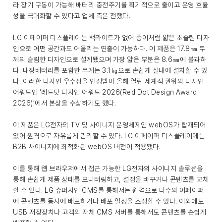
라 장기 구동이 가능해 배터리 충전주기를 획기적으로 줄이고 운영 효율
성을 극대화할 수 있다고 업체 측은 전했다.
LG 이페이퍼 디스플레이는 백라이트가 없어 종이처럼 얇은 초슬림 디자
인으로 어떤 공간과도 어울리는 연출이 가능하다. 이 제품은 17.8㎜ 두
께의 슬림한 디자인으로 설계됐으며 가장 얇은 부분은 8.6㎜에 불과하
다. 내장배터리를 포함한 무게는 3.1㎏으로 손쉽게 실내에 설치할 수 있
다. 이러한 디자인 우수성을 인정받아 올해 열린 세계적 권위의 디자인
어워드인 ‘레드닷 디자인 어워드 2026(Red Dot Design Award
2026)’에서 본상을 수상하기도 했다.
이 제품은 LG전자의 TV 및 사이니지 운영체제인 webOS가 탑재되어
있어 원격으로 자유롭게 관리할 수 있다. LG 이페이퍼 디스플레이에는
B2B 사이니지에 최적화된 webOS 버전이 적용됐다.
이를 통해 웹 브라우저에서 접근 가능한 LG전자의 사이니지 솔루션을
통해 손쉽게 제품 상태를 모니터링하고, 설정을 바꾸거나 콘텐츠를 교체
할 수 있다. LG 슈퍼사인 CMS를 통해서는 원격으로 다수의 이페이퍼
에 콘텐츠를 동시에 배포하거나 배포 일정을 조정할 수 있다. 이외에도
USB 저장장치나 고객의 자체 CMS 서버를 통해서도 콘텐츠를 손쉽게