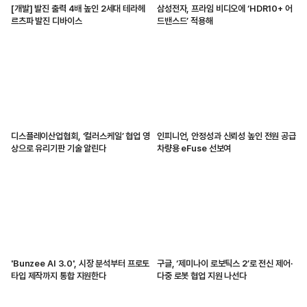
[개발] 발진 출력 4배 높인 2세대 테라헤
삼성전자, 프라임 비디오에 ‘HDR10+ 어
르츠파 발진 디바이스
드밴스드’ 적용해
디스플레이산업협회, ‘컬러스케일’ 협업 영
인피니언, 안정성과 신뢰성 높인 전원 공급
상으로 유리기판 기술 알린다
차량용 eFuse 선보여
'Bunzee AI 3.0', 시장 분석부터 프로토
구글, ‘제미나이 로보틱스 2’로 전신 제어·
타입 제작까지 통합 지원한다
다중 로봇 협업 지원 나선다