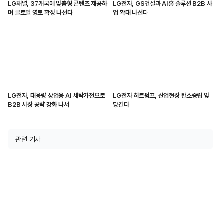
LG채널, 37개국에 맞춤형 콘텐츠 제공하
LG전자, GS건설과 AI홈 솔루션 B2B 사
며 글로벌 영토 확장 나선다
업 확대 나선다
LG전자, 대용량 상업용 AI 세탁가전으로
LG전자 히트펌프, 산업현장 탄소중립 앞
B2B 시장 공략 강화 나서
당긴다
관련 기사