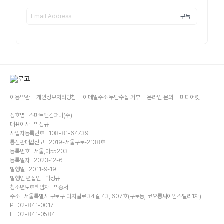
구독
이용약관
개인정보처리방침
이메일주소 무단수집 거부
온라인 문의
미디어킷
상호명 : 스마트앤컴퍼니(주)
대표이사 : 박성규
사업자등록번호 : 108-81-64739
통신판매업신고 : 2019-서울구로-2138호
등록번호 : 서울,아55203
등록일자 : 2023-12-6
발행일 : 2011-9-19
발행인·편집인 : 박성규
청소년보호책임자 : 박종서
주소 : 서울특별시 구로구 디지털로 34길 43, 607호(구로동, 코오롱싸이언스밸리1차)
P : 02-841-0017
F : 02-841-0584