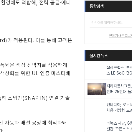
) 환경에도 적합해, 전력 공급·에너
통합검색
전체기사 목록보
rd)가 적용된다. 이를 통해 고객은
실시간 뉴스
와 폭넓은 색상 선택지를 적용하게
실리콘랩스, 초
 색상화를 위한 UL 인증 마스터배
스 LE SoC 'BG
IoT 기기 전력
지리자동차그룹,
판매 25만대 돌파
 스냅인(SNAP IN) 연결 기술
속 증가세
엔비디아, 로보
차용 개방형 모델
슈퍼’ 상업적 이
 완전 자동화 배선 공정에 최적화돼
리눅스 재단, 8
일간 ‘오픈소스 
다.