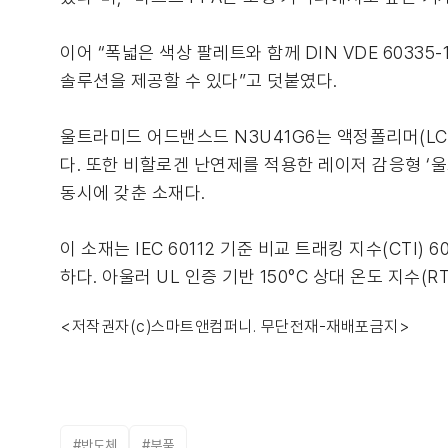
이어 “폭넓은 색상 팔레트와 함께 DIN VDE 603
솔루션을 제공할 수 있다”고 덧붙였다.
울트라미드 어드밴스드 N3U41G6는 액정폴리머(L
다. 또한 비할로겐 난연제를 적용한 레이저 감응형 ‘울
동시에 갖춘 소재다.
이 소재는 IEC 60112 기준 비교 트래킹 지수(CTI) 
하다. 아울러 UL 인증 기반 150°C 상대 온도 지수
<저작권자(c)스마트앤컴퍼니. 무단전재-재배포금지>
#반도체
#부품