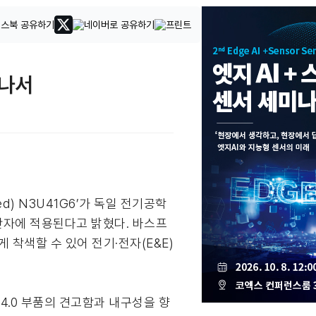
략나서
ed) N3U41G6’가 독일 전기공학
및 단자에 적용된다고 밝혔다. 바스프
 착색할 수 있어 전기·전자(E&E)
4.0 부품의 견고함과 내구성을 향