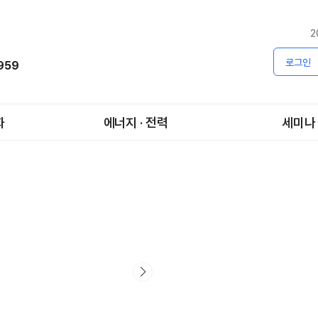
2
로그인
1959
화
에너지 · 전력
세미나