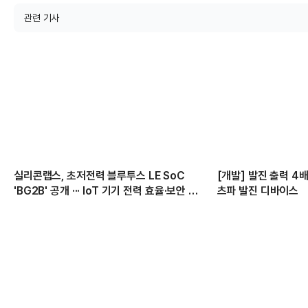
관련 기사
실리콘랩스, 초저전력 블루투스 LE SoC
[개발] 발진 출력 4
'BG2B' 공개 ··· IoT 기기 전력 효율·보안 강
츠파 발진 디바이스
화