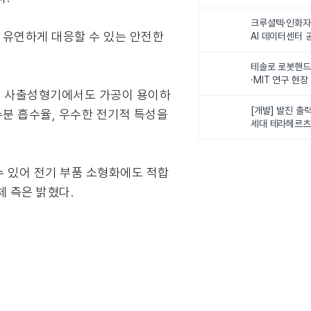
최
크루셜텍·인화자
에 유연하게 대응할 수 있는 안전한
AI 데이터센터 
사업비 5조원 
테솔로 로봇핸드
·MIT 연구 현
소형 사출성형기에서도 가공이 용이하
로벌 로봇학습 
화
[개발] 발진 출력
수분 흡수율, 우수한 전기적 특성을
세대 테라헤르츠
이스
줄일 수 있어 전기 부품 소형화에도 적합
체 측은 밝혔다.