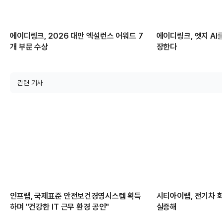
에이디링크, 2026 대만 엑설런스 어워드 7
에이디링크, 엣지 AI
개 부문 수상
장한다
관련 기사
인프랩, 국제표준 안전보건경영시스템 획득
시티아이랩, 전기차 
하며 "건강한 IT 근무 환경 공인"
실증해