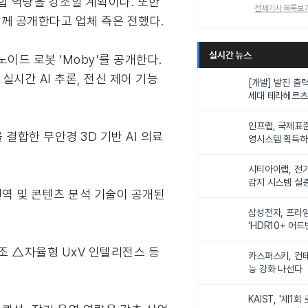
합 역량을 강조할 계획이다. 또한
전체기사 목록보
도 함께 공개한다고 업체 측은 전했다.
실시간 뉴스
노이드 로봇 ‘Moby’를 공개한다.
 실시간 AI 추론, 전신 제어 기능
[개발] 발진 출력
세대 테라헤르츠
이스
인프랩, 국제표
술을 결합한 무안경 3D 기반 AI 의료
영시스템 획득하며
근무 환경 공인"
시티아이랩, 전기
감지 시스템 실
 번역 및 콘텐츠 분석 기술이 공개된
삼성전자, 프라
‘HDR10+ 어
 제조 △자율형 UxV 인텔리전스 등
카스퍼스키, 컨
능 강화 나선다
KAIST, '제1회