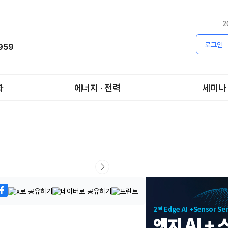
2
로그인
1959
화
에너지 · 전력
세미나