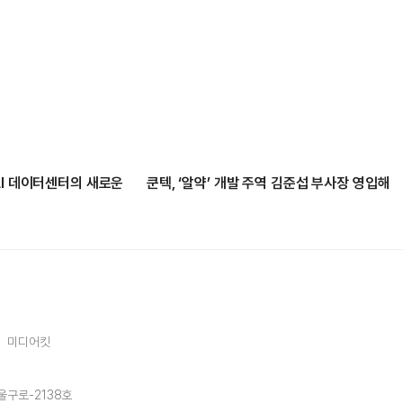
AI 데이터센터의 새로운
쿤텍, ‘알약’ 개발 주역 김준섭 부사장 영입해
미디어킷
울구로-2138호