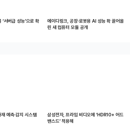
를 ‘서버급 성능’으로 확
에이디링크, 공장·로봇용 AI 성능 확 끌어올
린 새 컴퓨터 모듈 공개
화재 예측·감지 시스템
삼성전자, 프라임 비디오에 ‘HDR10+ 어드
밴스드’ 적용해