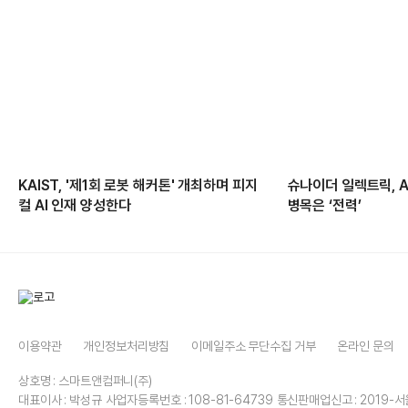
KAIST, '제1회 로봇 해커톤' 개최하며 피지
슈나이더 일렉트릭, 
컬 AI 인재 양성한다
병목은 ‘전력’
이용약관
개인정보처리방침
이메일주소 무단수집 거부
온라인 문의
상호명 : 스마트앤컴퍼니(주)
대표이사 : 박성규
사업자등록번호 : 108-81-64739
통신판매업신고 : 2019-서