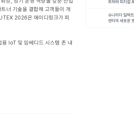
신뢰성, 장기 운영 역량을 갖춘 산업
최하며 피지컬 A
다
 파트너 기술을 결합해 고객들이 개
슈나이더 일렉트릭
UTEX 2026은 에이디링크가 피
센터의 새로운 병
용 IoT 및 임베디드 시스템 존 내