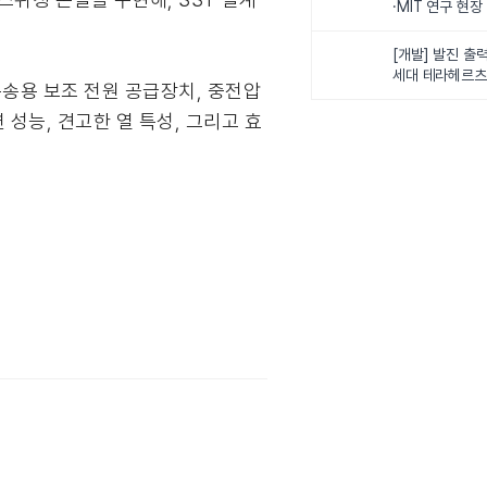
·MIT 연구 현
로벌 로봇학습 
화
[개발] 발진 출력
세대 테라헤르츠
 운송용 보조 전원 공급장치, 중전압
이스
성능, 견고한 열 특성, 그리고 효