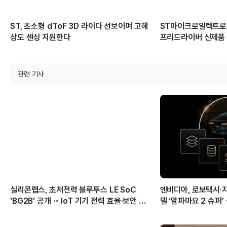
ST, 초소형 dToF 3D 라이다 선보이며 고해
ST마이크로일렉트로닉
상도 센싱 지원한다
프리드라이버 신제품
관련 기사
실리콘랩스, 초저전력 블루투스 LE SoC
엔비디아, 로보택시·
'BG2B' 공개 ··· IoT 기기 전력 효율·보안 강
델 ‘알파마요 2 슈퍼
화