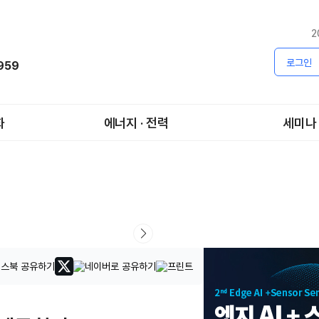
2
로그인
1959
화
에너지 · 전력
세미나