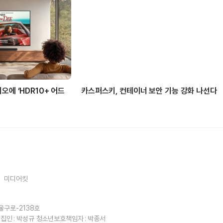
오에 ‘HDR10+ 어드
카스퍼스키, 컨테이너 보안 기능 강화 나선다
미디어킷
울구로-2138호
집인 : 박성규
청소년보호책임자 : 박종서