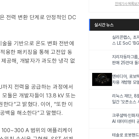
전체기사 목록보
적은 전력 변환 단계로 안정적인 DC
실시간 뉴스
실리콘랩스, 초
 기술을 기반으로 온도 변화 전반에
스 LE SoC 'BG
IoT 기기 전력
를 적용한 패키징을 통해 고전압 동
지리자동차그룹,
 제공해, 개발자가 과도한 냉각 없
판매 25만대 돌파
속 증가세
엔비디아, 로보
차용 개방형 모델
GPU까지 전력을 공급하는 과정에서
슈퍼’ 상업적 이
 모듈은 개발자들이 13.8 kV 또는
리눅스 재단, 8
일간 ‘오픈소스 
원한다”고 밝혔다. 이어, “또한 이
최
요 공백을 해소한다”고 말했다.
크루셜텍·인화자
AI 데이터센터 
사업비 5조원 
100~300 A 범위의 애플리케이
테솔로 로봇핸드
스위칭 손실을 구현해, SST 설계