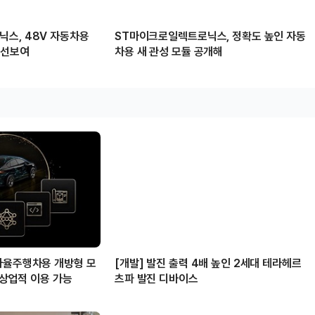
스, 48V 자동차용
ST마이크로일렉트로닉스, 정확도 높인 자동
 선보여
차용 새 관성 모듈 공개해
자율주행차용 개방형 모
[개발] 발진 출력 4배 높인 2세대 테라헤르
’ 상업적 이용 가능
츠파 발진 디바이스