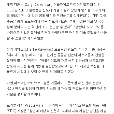
게리 디커슨(Gary Dickerson) 어플라이드 머티어리얼즈 회장 겸
CEO는 "EPIC 플랫폼은 반도체 기술 개발과 상용화 방식을 바꾸기 위
해 생태계 전반에 걸친 공동 혁신을 추진하도록 설계됐다"며, "EPIC 플
랫폼을 통해 브로드컴과 같은 선도적 시스템 설계 기업은 재료 및 공정
장비 분야의 기반 혁신에 조기 접근할 수 있다”고 밝혔다. 이어, “이를
바탕으로 긴밀한 협력을 전개해 차세대 첨단 패키징 기술 도입을 가속화
할 수 있을 것"이라고 밝혔다.
찰리 카와스(Charlie Kawwas) 브로드컴 반도체 솔루션 그룹 사장은
"차세대 고성능 AI 시스템 구현에는 공급망 전반의 파트너들과 긴밀한
협력이 필수적"이라며, "어플라이드의 재료 공학 전문성과 브로드컴의
반도체·시스템 설계 역량을 결합함으로써 AI 분야의 새로운 혁신을 더
빠르게 시장에 선보일 수 있을 것"이라고 전했다.
이번 파트너십으로 브로드컴은 어플라이드 글로벌 혁신 센터 전반의
R&D 역량을 활용해 컴퓨팅 시스템 내 다중 칩 연결을 위한 첨단 패키징
기술을 강화할 계획이다.
프라부 라자(Prabu Raja) 어플라이드 머티어리얼즈 반도체 제품 그룹
(SPG) 사장은 "첨단 패키징 혁신은 AI 시대의 지속 가능한 발전을 가능