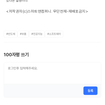
있다는 설명이다.
<저작권자(c)스마트앤컴퍼니. 무단전재-재배포금지>
#반도체
#부품
#인공지능
#소프트웨어
100자평 쓰기
등록