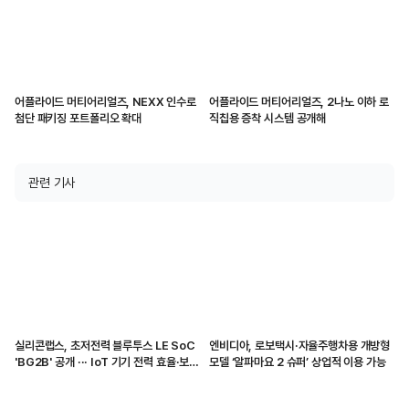
어플라이드 머티어리얼즈, NEXX 인수로
어플라이드 머티어리얼즈, 2나노 이하 로
첨단 패키징 포트폴리오 확대
직칩용 증착 시스템 공개해
관련 기사
실리콘랩스, 초저전력 블루투스 LE SoC
엔비디아, 로보택시·자율주행차용 개방형
'BG2B' 공개 ··· IoT 기기 전력 효율·보안
모델 ‘알파마요 2 슈퍼’ 상업적 이용 가능
강화