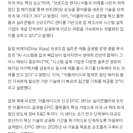
하게 하는 핵심 요소"라며, "브로드컴 엔지니어들과 어깨를 나란히 하며
첨단 칩 패키징을 통해 와트(W)당 성능을 끌어올릴 새로운 기술을 모색
하게 돼 기대가 크다”고 밝혔다. 이어, “어플라이드는 글로벌 혁신 플랫
폼과 실리콘밸리 신규 EPIC 센터를 기반으로 칩 제조사와 시스템 설계
기업의 개념 단계부터 상용화에 이르는 여정을 가속화하는 차별화된 입
지를 갖추고 있다"고 말했다.
딜립 비제이(Dilip Vijay) 브로드컴 실리콘 제품 글로벌 운영 총괄 부사
장은 "AI 시스템용 칩의 복잡성이 높아지면서 생태계 전반의 협력이 그
어느 때보다 중요하다"며, "시스템 설계 기업은 다양한 솔루션 경로와
패키징 아키텍처를 검토하는 동시에 제품 출시 주기를 단축해야 하는 과
제를 안고 있다”고 밝혔다. 이어, “어플라이드와 협력은 첨단 패키징 발
전 가속화에 필요한 기반 기술에 더 빠르게 접근할 기회를 제공할 것"이
라고 설명했다.
업체 측에 따르면, 어플라이드의 신규 EPIC 센터는 실리콘밸리에 위치
한 어플라이드 글로벌 EPIC 플랫폼의 핵심 거점으로 미국 내 역대 최대
첨단 반도체 장비 R&D 투자다. 이 센터는 초기 연구 단계부터 대규모
양산까지 혁신 기술의 상용화 기간을 획기적으로 단축하도록 처음부터
설계됐다. EPIC 센터는 2026년 내 가동을 목표로 순조롭게 구축되고