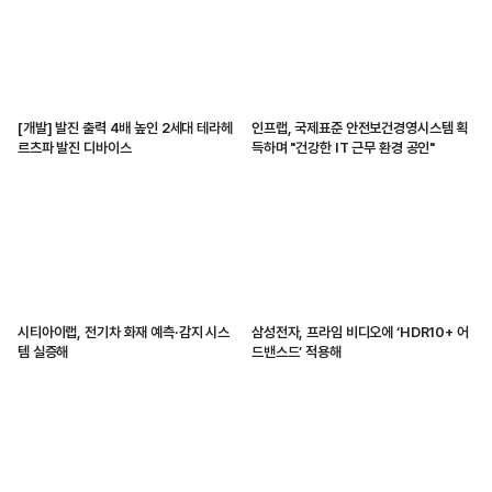
[개발] 발진 출력 4배 높인 2세대 테라헤
인프랩, 국제표준 안전보건경영시스템 획
르츠파 발진 디바이스
득하며 "건강한 IT 근무 환경 공인"
시티아이랩, 전기차 화재 예측·감지 시스
삼성전자, 프라임 비디오에 ‘HDR10+ 어
템 실증해
드밴스드’ 적용해