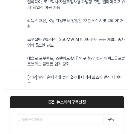
엔비디아, 로보택시·자율주행차용 개방형 모델 ‘알파마요 2 슈
퍼’ 상업적 이용 가능
리눅스 재단, 8월 11일부터 양일간 ‘오픈소스 서밋 코리아’ 개
최
크루셜텍·인화자산, 350MW AI 데이터센터 공동 개발…총사
업비 5조원 규모
테솔로 로봇핸드, 스탠퍼드·MIT 연구 현장 잇단 채택…글로벌
로봇학습 플랫폼 입지 강화
[개발] 발진 출력 4배 높인 2세대 테라헤르츠파 발진 디바이
스
뉴스레터 구독신청
구독