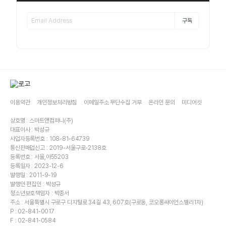
구독
이용약관
개인정보처리방침
이메일주소 무단수집 거부
온라인 문의
미디어킷
상호명 : 스마트앤컴퍼니(주)
대표이사 : 박성규
사업자등록번호 : 108-81-64739
통신판매업신고 : 2019-서울구로-2138호
등록번호 : 서울,아55203
등록일자 : 2023-12-6
발행일 : 2011-9-19
발행인·편집인 : 박성규
청소년보호책임자 : 박종서
주소 : 서울특별시 구로구 디지털로 34길 43, 607호(구로동, 코오롱싸이언스밸리1차)
P : 02-841-0017
F : 02-841-0584