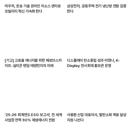
마우저, 운송 기술 온라인 리소스 센터로
삼성전자, 공동주택 전기 냉난방 전환 검증
모빌리티 혁신 가속화 한다
한다
[기고] 고효율 에너지를 위한 페로브스카
디스플레이 탄소중립 성과 어땠나, K-
이트-실리콘 탠덤 태양전지의 미래
Display 전시회에 홍보관 운영
‘25-26 회계연도 ESG 보고서’, 전 세계
서용환 신임 대표이사, 탈탄소화 목표 달성
사업장 전력 90% 재생에너지 전환
지원 나선다