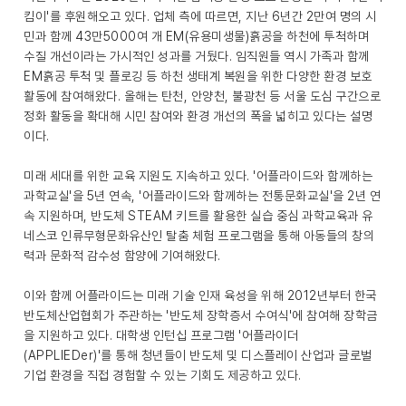
킴이'를 후원해오고 있다. 업체 측에 따르면, 지난 6년간 2만여 명의 시
민과 함께 43만5000여 개 EM(유용미생물)흙공을 하천에 투척하며
수질 개선이라는 가시적인 성과를 거뒀다. 임직원들 역시 가족과 함께
EM흙공 투척 및 플로깅 등 하천 생태계 복원을 위한 다양한 환경 보호
활동에 참여해왔다. 올해는 탄천, 안양천, 불광천 등 서울 도심 구간으로
정화 활동을 확대해 시민 참여와 환경 개선의 폭을 넓히고 있다는 설명
이다.
미래 세대를 위한 교육 지원도 지속하고 있다. '어플라이드와 함께하는
과학교실'을 5년 연속, '어플라이드와 함께하는 전통문화교실'을 2년 연
속 지원하며, 반도체 STEAM 키트를 활용한 실습 중심 과학교육과 유
네스코 인류무형문화유산인 탈춤 체험 프로그램을 통해 아동들의 창의
력과 문화적 감수성 함양에 기여해왔다.
이와 함께 어플라이드는 미래 기술 인재 육성을 위해 2012년부터 한국
반도체산업협회가 주관하는 '반도체 장학증서 수여식'에 참여해 장학금
을 지원하고 있다. 대학생 인턴십 프로그램 '어플라이더
(APPLIEDer)'를 통해 청년들이 반도체 및 디스플레이 산업과 글로벌
기업 환경을 직접 경험할 수 있는 기회도 제공하고 있다.