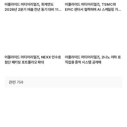
어플라이드 머티어리얼즈, 회계연도
어플라이드 머티어리얼즈, TSMC와
2026년 2분기 매출 전년 동기 대비 11%
EPIC 센터서 협력하며 AI 스케일링 가속
증가
화
어플라이드 머티어리얼즈, NEXX 인수로
어플라이드 머티어리얼즈, 2나노 이하 로
첨단 패키징 포트폴리오 확대
직칩용 증착 시스템 공개해
관련 기사