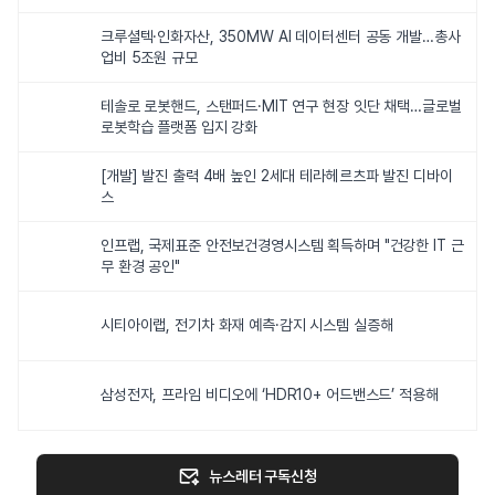
크루셜텍·인화자산, 350MW AI 데이터센터 공동 개발…총사
업비 5조원 규모
테솔로 로봇핸드, 스탠퍼드·MIT 연구 현장 잇단 채택…글로벌
로봇학습 플랫폼 입지 강화
[개발] 발진 출력 4배 높인 2세대 테라헤르츠파 발진 디바이
스
인프랩, 국제표준 안전보건경영시스템 획득하며 "건강한 IT 근
무 환경 공인"
시티아이랩, 전기차 화재 예측·감지 시스템 실증해
삼성전자, 프라임 비디오에 ‘HDR10+ 어드밴스드’ 적용해
뉴스레터 구독신청