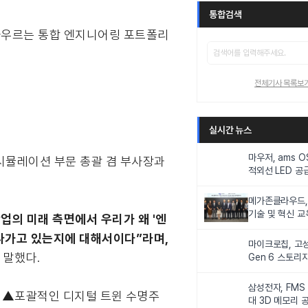
통합검색
를 아우르는 통합 엔지니어링 포트폴리
전체기사 목록보
실시간 뉴스
마우저, ams 
 시뮬레이션 부문 총괄 겸 부사장과
적외선 LED 공급
니터링 및 탑승
메가존클라우드, 
기술 및 혁신 교
업의 미래 측면에서 우리가 왜 '엔
인재 양성한다
나가고 있는지에 대해서이다”라며,
마이크로칩, 고성
 말했다.
Gen 6 스토리
연해
삼성전자, FMS
이는 ▲포괄적인 디지털 트윈 수명주
대 3D 메모리 