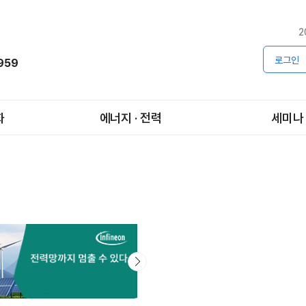
2
로그인
1959
화
에너지 · 전력
세미나