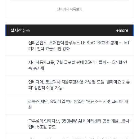
전체기사 목록보기
실시간 뉴스
+more
실리콘랩스, 초저전력 블루투스 LE SoC 'BG2B' 공개 ··· IoT
기기 전력 효율·보안 강화
지리자동차그룹, 7월 글로벌 판매 25만대 돌파 ··· 5개월 연
속 증가세
엔비디아, 로보택시·자율주행차용 개방형 모델 ‘알파마요 2 슈
퍼’ 상업적 이용 가능
리눅스 재단, 8월 11일부터 양일간 ‘오픈소스 서밋 코리아’ 개
최
크루셜텍·인화자산, 350MW AI 데이터센터 공동 개발…총사
업비 5조원 규모