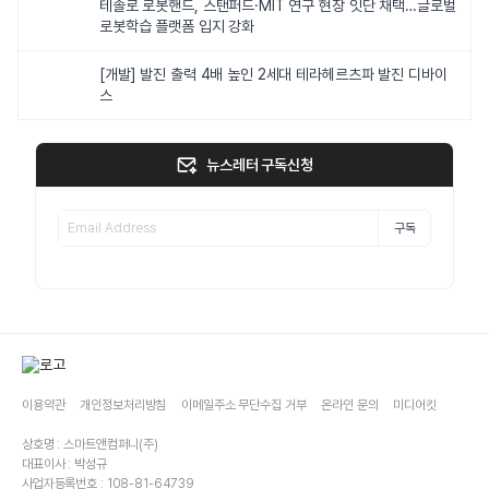
테솔로 로봇핸드, 스탠퍼드·MIT 연구 현장 잇단 채택…글로벌
로봇학습 플랫폼 입지 강화
[개발] 발진 출력 4배 높인 2세대 테라헤르츠파 발진 디바이
스
뉴스레터 구독신청
구독
이용약관
개인정보처리방침
이메일주소 무단수집 거부
온라인 문의
미디어킷
상호명 : 스마트앤컴퍼니(주)
대표이사 : 박성규
사업자등록번호 : 108-81-64739