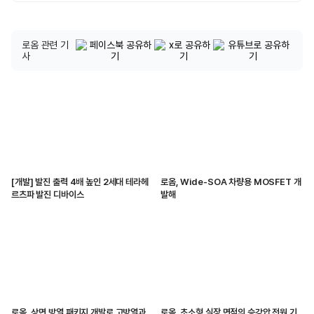
로옴 관련 기
사
[개발] 발진 출력 4배 높인 2세대 테라헤
로옴, Wide-SOA 차량용 MOSFET 개
르츠파 발진 디바이스
발해
로옴, 상면 방열 패키지 개발로 고방열과
로옴, 초소형 실장 면적의 승강압 전원 기