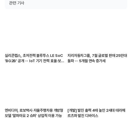
관련 기사
실리콘랩스, 초저전력 블루투스 LE SoC
지리자동차그룹, 7월 글로벌 판매 25만대
'BG2B' 공개 ··· IoT 기기 전력 효율·보안
돌파 ··· 5개월 연속 증가세
강화
엔비디아, 로보택시·자율주행차용 개방형
[개발] 발진 출력 4배 높인 2세대 테라헤
모델 ‘알파마요 2 슈퍼’ 상업적 이용 가능
르츠파 발진 디바이스