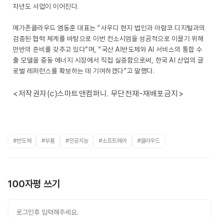
차년도 사업이 이어진다.
메가존클라우드 염동훈 대표는 “사우디 현지 법인과 아람코 디지털과의
검증된 협력 체계를 바탕으로 이번 컨소시엄을 성공적으로 이끌기 위해
만반의 준비를 갖추고 있다”며, “국산 AI반도체와 AI 서비스의 통합 수
출 모델을 중동 에너지 시장에서 직접 실증함으로써, 한국 AI 산업의 글
로벌 레퍼런스를 확보하는 데 기여하겠다”고 말했다.
<저작권자(c)스마트앤컴퍼니. 무단전재-재배포금지>
#반도체
#부품
#인공지능
#소프트웨어
#클라우드
100자평 쓰기