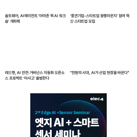
솔트웨어, AI에이전트 ‘아마존 퀵 AI 워크
‘중견기업-스타트업 동행라운지’ 참여 혁
숍’ 개최해
신 스타트업 모집
레드햇, AI 안전·거버넌스 자동화 오픈소
"전환의 시대, AI가 산업 현장을 바꾼다"
스 프로젝트 ‘아사고’ 출범한다