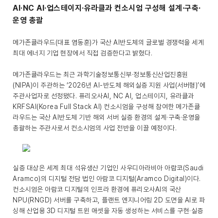
AI·NC AI·업스테이지·유라클과 컨소시엄 구성해 설계·구축·
운영 총괄
메가존클라우드(대표 염동훈)가 국산 AI반도체의 글로벌 경쟁력을 세계
최대 에너지 기업 현장에서 직접 검증한다고 밝혔다.
메가존클라우드는 최근 과학기술정보통신부·정보통신산업진흥원
(NIPA)이 주관하는 ‘2026년 AI-반도체 해외실증 지원 사업(서버형)’에
주관사업자로 선정됐다. 퓨리오사AI, NC AI, 업스테이지, 유라클과
KRFSAI(Korea Full Stack AI) 컨소시엄을 구성해 참여한 메가존클
라우드는 국산 AI반도체 기반 해외 서버 실증 환경의 설계·구축·운영을
총괄하는 주관사로서 컨소시엄의 사업 전반을 이끌 예정이다.
실증 대상은 세계 최대 석유생산 기업인 사우디아라비아 아람코(Saudi
Aramco)의 디지털 전담 법인 아람코 디지털(Aramco Digital)이다.
컨소시엄은 아람코 디지털의 인프라 환경에 퓨리오사AI의 국산
NPU(RNGD) 서버를 구축하고, 플랜트 엔지니어링 2D 도면을 AI로 파
싱해 산업용 3D 디지털 트윈 애셋을 자동 생성하는 서비스를 구현·실증