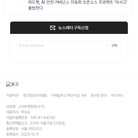
레드햇, AI 안전·거버넌스 자동화 오픈소스 프로젝트 ‘아사고’
출범한다
뉴스레터 구독신청
구독
이용약관
개인정보처리방침
이메일주소 무단수집 거부
온라인 문의
미디어킷
상호명 : 스마트앤컴퍼니(주)
대표이사 : 박성규
사업자등록번호 : 108-81-64739
통신판매업신고 : 2019-서울구로-2138호
등록번호 : 서울,아55203
등록일자 : 2023-12-6