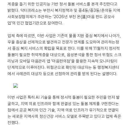
계층을 돕기 위한 인공지능 기반 정서 돌봄 서비스를 본격 추진한다고
밝혔다. 닥터프레소는 부천시 복지정책과 및 중4동/중3동/춘의동 지역
사회보장협의체가 주관하는 '2026년 부천 온(溫)마음 펀드 공모사
업'의 민간 협업기관으로 참여한다.
업체 측에 따르면, 이번 사업은 기존의 물품 지원 중심 복지에서 나아가,
우울 증상을 선제적으로 발견하고 전문가 연계를 도모하며 관리하는정
서 중심 복지 서비스의 확립을 목표로 한다. 이를 위해 11월까지 정서적
돌봄이 필요한 취약계층을 대상으로, 음성분석을 통한 정서 위험도 스크
리닝과 모바일 마음관리 앱 '마음편의점'을 활용한 지속적 모니터링이
단계적으로 이루어진다. 위험군으로 확인된 대상자는 동 행정복지센터
에서 사례관리 대상자 등으로 선정하여 관리를 받게 된다는 설명이다.
이번 사업은 특히 AI 기술을 통해 정서적 돌봄이 필요한 주민을 먼저 발
굴하고, 지역 의료 인프라와 함께 완결성 있는 돌봄 체계를 구현한다는
점에서 공공 복지와 민간 기술, 지역 의료 인프라가 유기적으로 연결되
는 새로운 지역사회 정신건강 서비스 모델로 주목받고 있다고 업체 측은
전했다.