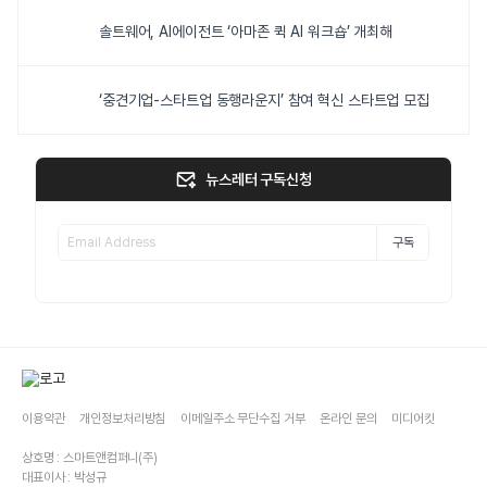
솔트웨어, AI에이전트 ‘아마존 퀵 AI 워크숍’ 개최해
‘중견기업-스타트업 동행라운지’ 참여 혁신 스타트업 모집
뉴스레터 구독신청
구독
이용약관
개인정보처리방침
이메일주소 무단수집 거부
온라인 문의
미디어킷
상호명 : 스마트앤컴퍼니(주)
대표이사 : 박성규