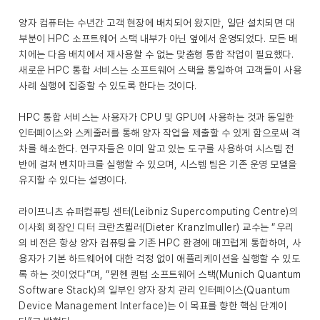
양자 컴퓨터는 수년간 고객 현장에 배치되어 왔지만, 일단 설치되면 대
부분이 HPC 소프트웨어 스택 내부가 아닌 옆에서 운영되었다. 모든 배
치에는 다음 배치에서 재사용할 수 없는 맞춤형 통합 작업이 필요했다.
새로운 HPC 통합 서비스는 소프트웨어 스택을 통일하여 고객들이 사용
사례 실행에 집중할 수 있도록 한다는 것이다.
HPC 통합 서비스는 사용자가 CPU 및 GPU에 사용하는 것과 동일한
인터페이스와 스케줄러를 통해 양자 작업을 제출할 수 있게 함으로써 격
차를 해소한다. 연구자들은 이미 알고 있는 도구를 사용하여 시스템 전
반에 걸쳐 벤치마크를 실행할 수 있으며, 시스템 팀은 기존 운영 모델을
유지할 수 있다는 설명이다.
라이프니츠 슈퍼컴퓨팅 센터(Leibniz Supercomputing Centre)의
이사회 회장인 디터 크란츠뮐러(Dieter Kranzlmuller) 교수는 “우리
의 비전은 항상 양자 컴퓨팅을 기존 HPC 환경에 매끄럽게 통합하여, 사
용자가 기본 하드웨어에 대한 걱정 없이 애플리케이션을 실행할 수 있도
록 하는 것이었다”며, “뮌헨 퀀텀 소프트웨어 스택(Munich Quantum
Software Stack)의 일부인 양자 장치 관리 인터페이스(Quantum
Device Management Interface)는 이 목표를 향한 핵심 단계이