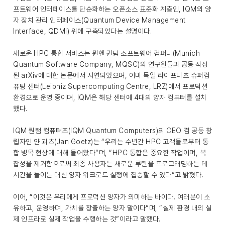
프트웨어 인터페이스를 단순화하는 오픈소스 표준화 계층인, IQM의 양
자 장치 관리 인터페이스(Quantum Device Management
Interface, QDMI) 위에 구축되었다는 설명이다.
새로운 HPC 통합 서비스는 뮌헨 퀀텀 소프트웨어 컴퍼니(Munich
Quantum Software Company, MQSC)의 연구원들과 공동 작성
된 arXiv에 대한 논문에서 시연되었으며, 이미 독일 라이프니츠 슈퍼컴
퓨팅 센터(Leibniz Supercomputing Centre, LRZ)에서 프로덕션
환경으로 운영 중이며, IQM은 해당 센터에 4대의 양자 컴퓨터를 설치
했다.
IQM 퀀텀 컴퓨터즈(IQM Quantum Computers)의 CEO 겸 공동 창
립자인 얀 괴츠(Jan Goetz)는 “우리는 수년간 HPC 고객들로부터 통
합 병목 현상에 대해 들어왔다”며, “HPC 통합은 중요한 작업이며, 복
잡성을 제거함으로써 최종 사용자는 새로운 루틴을 프로그래밍하는 데
시간을 들이는 대신 양자 워크로드 실행에 집중할 수 있다”고 밝혔다.
이어, “이것은 우리에게 프로덕션 양자가 의미하는 바이다. 여러분이 소
유하고, 운영하며, 가치를 창출하는 양자 말이다”며, “실제 환경 내의 실
제 인프라로 실제 작업을 수행하는 것”이라고 말했다.