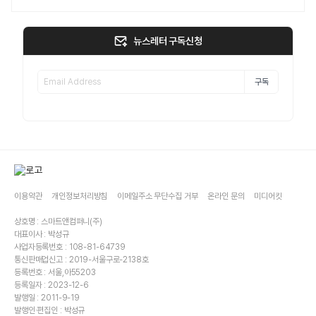
뉴스레터 구독신청
구독
이용약관
개인정보처리방침
이메일주소 무단수집 거부
온라인 문의
미디어킷
상호명 : 스마트앤컴퍼니(주)
대표이사 : 박성규
사업자등록번호 : 108-81-64739
통신판매업신고 : 2019-서울구로-2138호
등록번호 : 서울,아55203
등록일자 : 2023-12-6
발행일 : 2011-9-19
발행인·편집인 : 박성규