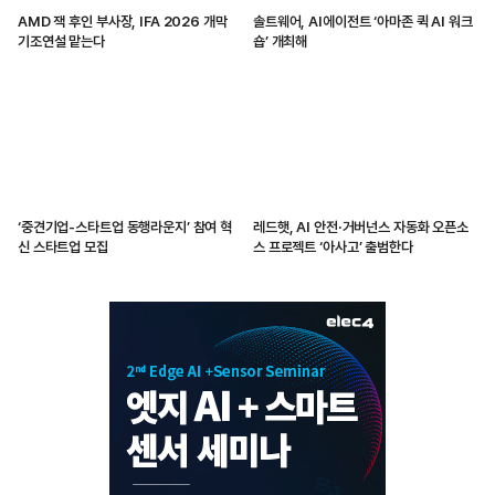
AMD 잭 후인 부사장, IFA 2026 개막
솔트웨어, AI에이전트 ‘아마존 퀵 AI 워크
기조연설 맡는다
숍’ 개최해
‘중견기업-스타트업 동행라운지’ 참여 혁
레드햇, AI 안전·거버넌스 자동화 오픈소
신 스타트업 모집
스 프로젝트 ‘아사고’ 출범한다