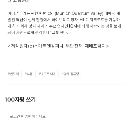
다”고 밝혔다.
이어, “우리는 뮌헨 퀀텀 밸리(Munich Quantum Valley) 내에서 개
발된 혁신이 실제 환경에서 하이브리드 양자-HPC 워크로드를 가능하
게 하기 위해 양자 세계의 주요 업체인 IQM에 의해 채택되는 것을 보게
되어 자랑스럽게 생각한다”고 밝혔다.
<저작권자(c)스마트앤컴퍼니. 무단전재-재배포금지>
#반도체
#부품
#소프트웨어
#양자 컴퓨팅
100자평 쓰기