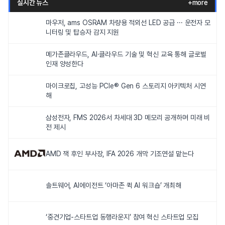
실시간 뉴스
+more
마우저, ams OSRAM 차량용 적외선 LED 공급 ··· 운전자 모
니터링 및 탑승자 감지 지원
메가존클라우드, AI·클라우드 기술 및 혁신 교육 통해 글로벌
인재 양성한다
마이크로칩, 고성능 PCIe® Gen 6 스토리지 아키텍처 시연
해
삼성전자, FMS 2026서 차세대 3D 메모리 공개하며 미래 비
전 제시
AMD 잭 후인 부사장, IFA 2026 개막 기조연설 맡는다
솔트웨어, AI에이전트 ‘아마존 퀵 AI 워크숍’ 개최해
‘중견기업-스타트업 동행라운지’ 참여 혁신 스타트업 모집