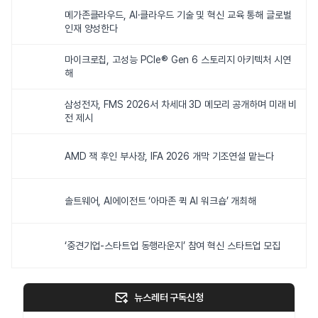
메가존클라우드, AI·클라우드 기술 및 혁신 교육 통해 글로벌
인재 양성한다
마이크로칩, 고성능 PCIe® Gen 6 스토리지 아키텍처 시연
해
삼성전자, FMS 2026서 차세대 3D 메모리 공개하며 미래 비
전 제시
AMD 잭 후인 부사장, IFA 2026 개막 기조연설 맡는다
솔트웨어, AI에이전트 ‘아마존 퀵 AI 워크숍’ 개최해
‘중견기업-스타트업 동행라운지’ 참여 혁신 스타트업 모집
뉴스레터 구독신청