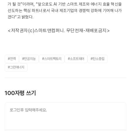
가 될 것”이라며, “앞으로도 AI 기반 스마트 제조와 에너지 효율 혁신을
선도하는 핵심 파트너로서 국내 제조기업의 경쟁력 강화에 기여해 나가
겠다”고 밝혔다.
<저작권자(c)스마트앤컴퍼니. 무단전재-재배포금지>
#전력
#인공지능
#스마트팩토리
#소프트웨어
#탄소중립
#그린에너지
100자평 쓰기