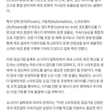
(EcoStruxure)’를 기반으로 공장 내 전력, 설비, 생산 데이터를 실시
간으로 통합 관리하며 제조 운영의 가시성과 효율성을 높인다는 설명이
다.
특히 전력 관리(Power), 자동화(Automation), 소프트웨어
(Software)를 아우르는 엔드투엔드(end-to-end) 포트폴리오를 기
반으로 제조 현장의 에너지 최적화와 운영 효율성, 지속가능성을 통합적
으로 지원한다. 또한 디지털 트윈 및 예측 유지보수 기반의 운영 환경을
통해 제조 설비의 다운타임을 최소화하고 운영 안정성을 높여 효율적인
스마트 제조 환경 구축에 기여하고 있다고 업체 측은 전했다.
이번 공급기업 등록은 슈나이더 일렉트릭이 국내 스마트 제조 혁신을 선
도하는 신뢰받는 파트너로서 입지를 더욱 강화하고, 국가 스마트공장 생
태계 내 공신력과 신뢰도를 높이는 중요한 전환점이 될 전망이다. 아울
러 정부 지원 프로젝트를 통한 신규 시장 기회 창출도 예상된다. 슈나이
더 일렉트릭은 스마트공장 도입 기업 및 프로젝트 데이터를 기반으로 잠
재 고객 접점을 확대하고, 디지털 전환 및 에너지 관리 영역에서 추가적
인 사업 기회를 지속 발굴해 나갈 계획이다.
슈나이더 일렉트릭 코리아 관계자는 “이번 스마트공장 공급기업 선정은
국내 제조업의 지속가능한 성장과 디지털 혁신을 지원하는 중요한 계기