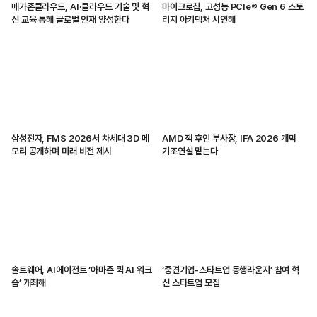
메가존클라우드, AI·클라우드 기술 및 혁
마이크로칩, 고성능 PCIe® Gen 6 스토
신 교육 통해 글로벌 인재 양성한다
리지 아키텍처 시연해
삼성전자, FMS 2026서 차세대 3D 메
AMD 잭 후인 부사장, IFA 2026 개막
모리 공개하며 미래 비전 제시
기조연설 맡는다
솔트웨어, AI에이전트 ‘아마존 퀵 AI 워크
‘중견기업-스타트업 동행라운지’ 참여 혁
숍’ 개최해
신 스타트업 모집