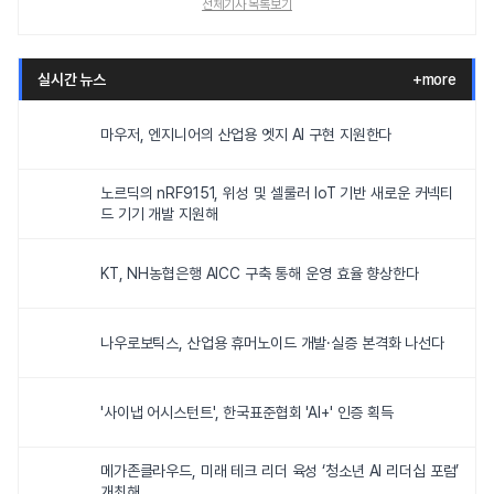
전체기사 목록보기
실시간 뉴스
+more
마우저, 엔지니어의 산업용 엣지 AI 구현 지원한다
노르딕의 nRF9151, 위성 및 셀룰러 IoT 기반 새로운 커넥티
드 기기 개발 지원해
KT, NH농협은행 AICC 구축 통해 운영 효율 향상한다
나우로보틱스, 산업용 휴머노이드 개발·실증 본격화 나선다
'사이냅 어시스턴트', 한국표준협회 'AI+' 인증 획득
메가존클라우드, 미래 테크 리더 육성 ‘청소년 AI 리더십 포럼’
개최해