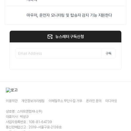
마우저, 운전자 모니터링 및 탑승자 감지 기능 지원한다
뉴스레터 구독신청
구독
이용약관
개인정보처리방침
이메일주소 무단수집 거부
온라인 문의
미디어킷
상호명 : 스마트앤컴퍼니(주)
대표이사 : 박성규
사업자등록번호 : 108-81-64739
통신판매업신고 : 2019-서울구로-2138호