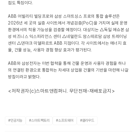
점도 특징이다.
ABB 어빌리티 빌딩프로와 삼성 스마트싱스 프로의 통합 솔루션은
2026년 세 곳의 실증 사이트에서 개념검증(PoC)을 거치며 실제 운영
환경에서의 적용 가능성을 검증할 예정이다. 대상지는 △독일 에슈본 삼
성 비즈니스 익스피리언스 센터 △네덜란드 암스테르담 삼성 트레이닝
센터 △덴마크 미델파르트 ABB 지점이다. 각 사이트에서는 에너지 효
율, 건물 성능, 사용자 경험 향상 효과가 평가된다.
ABB와 삼성전자는 이번 협력을 통해 건물 운영과 사용자 경험을 하나
의 연결된 환경으로 통합하는 차세대 상업용 건물의 기반을 마련해 나갈
방침이라고 밝혔다.
<저작권자(c)스마트앤컴퍼니. 무단전재-재배포금지>
#인공지능
#스마트팩토리
#소프트웨어
#클라우드