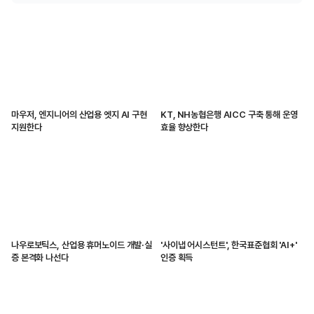
마우저, 엔지니어의 산업용 엣지 AI 구현
KT, NH농협은행 AICC 구축 통해 운영
지원한다
효율 향상한다
나우로보틱스, 산업용 휴머노이드 개발·실
'사이냅 어시스턴트', 한국표준협회 'AI+'
증 본격화 나선다
인증 획득