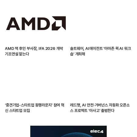
AMD 잭 후인 부사장, IFA 2026 개막
솔트웨어, AI에이전트 ‘아마존 퀵 AI 워크
기조연설 맡는다
숍’ 개최해
‘중견기업-스타트업 동행라운지’ 참여 혁
레드햇, AI 안전·거버넌스 자동화 오픈소
신 스타트업 모집
스 프로젝트 ‘아사고’ 출범한다