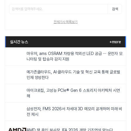
검색
전체기사 목록보기
실시간 뉴스
+more
마우저, ams OSRAM 차량용 적외선 LED 공급 ··· 운전자 모
니터링 및 탑승자 감지 지원
메가존클라우드, AI·클라우드 기술 및 혁신 교육 통해 글로벌
인재 양성한다
마이크로칩, 고성능 PCIe® Gen 6 스토리지 아키텍처 시연
해
삼성전자, FMS 2026서 차세대 3D 메모리 공개하며 미래 비
전 제시
AMD 잭 후인 부사장, IFA 2026 개막 기조연설 맡는다