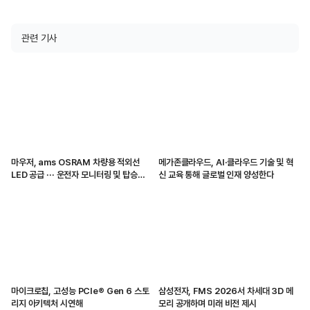
관련 기사
마우저, ams OSRAM 차량용 적외선
메가존클라우드, AI·클라우드 기술 및 혁
LED 공급 ··· 운전자 모니터링 및 탑승자
신 교육 통해 글로벌 인재 양성한다
감지 지원
마이크로칩, 고성능 PCIe® Gen 6 스토
삼성전자, FMS 2026서 차세대 3D 메
리지 아키텍처 시연해
모리 공개하며 미래 비전 제시