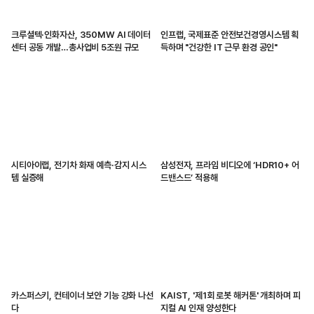
크루셜텍·인화자산, 350MW AI 데이터
인프랩, 국제표준 안전보건경영시스템 획
센터 공동 개발…총사업비 5조원 규모
득하며 "건강한 IT 근무 환경 공인"
시티아이랩, 전기차 화재 예측·감지 시스
삼성전자, 프라임 비디오에 ‘HDR10+ 어
템 실증해
드밴스드’ 적용해
카스퍼스키, 컨테이너 보안 기능 강화 나선
KAIST, '제1회 로봇 해커톤' 개최하며 피
다
지컬 AI 인재 양성한다