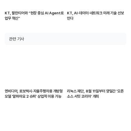
KT, 팔란티어와 “현장 중심 AI Agent로
KT, AI·데이터·네트워크 미래 기술 선보
업무 혁신”
인다
관련 기사
엔비디아, 로보택시·자율주행차용 개방형
리눅스 재단, 8월 11일부터 양일간 ‘오픈
모델 ‘알파마요 2 슈퍼’ 상업적 이용 가능
소스 서밋 코리아’ 개최