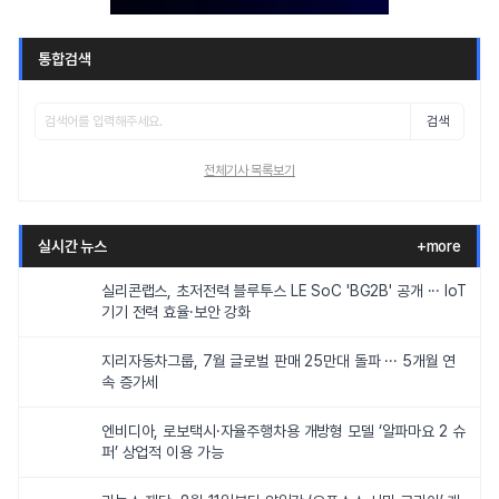
통합검색
검색
전체기사 목록보기
실시간 뉴스
+more
실리콘랩스, 초저전력 블루투스 LE SoC 'BG2B' 공개 ··· IoT
기기 전력 효율·보안 강화
지리자동차그룹, 7월 글로벌 판매 25만대 돌파 ··· 5개월 연
속 증가세
엔비디아, 로보택시·자율주행차용 개방형 모델 ‘알파마요 2 슈
퍼’ 상업적 이용 가능