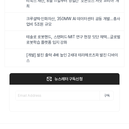
리눅스 재단, 8월 11일부터 양일간 ‘오픈소스 서밋 코리아’ 개
최
크루셜텍·인화자산, 350MW AI 데이터센터 공동 개발…총사
업비 5조원 규모
테솔로 로봇핸드, 스탠퍼드·MIT 연구 현장 잇단 채택…글로벌
로봇학습 플랫폼 입지 강화
[개발] 발진 출력 4배 높인 2세대 테라헤르츠파 발진 디바이
스
뉴스레터 구독신청
구독