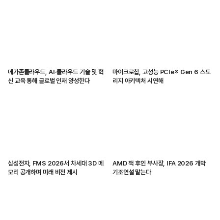
메가존클라우드, AI·클라우드 기술 및 혁
마이크로칩, 고성능 PCIe® Gen 6 스토
신 교육 통해 글로벌 인재 양성한다
리지 아키텍처 시연해
삼성전자, FMS 2026서 차세대 3D 메
AMD 잭 후인 부사장, IFA 2026 개막
모리 공개하며 미래 비전 제시
기조연설 맡는다