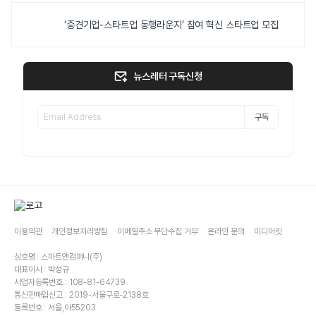
‘중견기업-스타트업 동행라운지’ 참여 혁신 스타트업 모집
뉴스레터 구독신청
구독
이용약관
개인정보처리방침
이메일주소 무단수집 거부
온라인 문의
미디어킷
상호명 : 스마트앤컴퍼니(주)
대표이사 : 박성규
사업자등록번호 : 108-81-64739
통신판매업신고 : 2019-서울구로-2138호
등록번호 : 서울,아55203