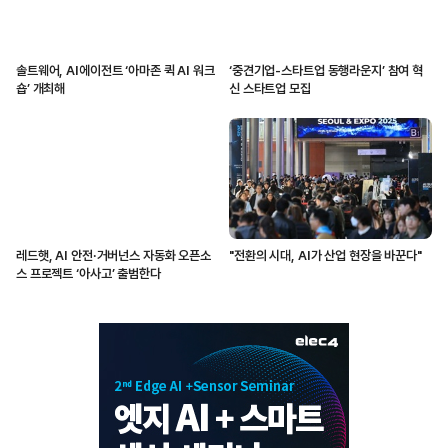
솔트웨어, AI에이전트 ‘아마존 퀵 AI 워크
‘중견기업-스타트업 동행라운지’ 참여 혁
숍’ 개최해
신 스타트업 모집
레드햇, AI 안전·거버넌스 자동화 오픈소
"전환의 시대, AI가 산업 현장을 바꾼다"
스 프로젝트 ‘아사고’ 출범한다