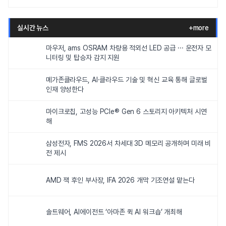
실시간 뉴스
+more
마우저, ams OSRAM 차량용 적외선 LED 공급 ··· 운전자 모
니터링 및 탑승자 감지 지원
메가존클라우드, AI·클라우드 기술 및 혁신 교육 통해 글로벌
인재 양성한다
마이크로칩, 고성능 PCIe® Gen 6 스토리지 아키텍처 시연
해
삼성전자, FMS 2026서 차세대 3D 메모리 공개하며 미래 비
전 제시
AMD 잭 후인 부사장, IFA 2026 개막 기조연설 맡는다
솔트웨어, AI에이전트 ‘아마존 퀵 AI 워크숍’ 개최해