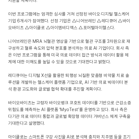
지원할 계획이다.
이번 프로그램에는 엄격한 심사를 거쳐 선정된 바이오·디지털 헬스케어
기업 6개사가 참여했다. 선정 기업은 △니어브레인 △레디큐어 △바이
오바이츠 △아이클로 △아이엠비디엑스 △포어텔마이헬스다.
니어브레인은 MRA 뇌혈관 영상을 기반으로 혈관 구조를 3차원으로 재
구성하고 혈류 속도와 압력 분포를 분석하는 의료 AI 기업이다. 회사 측
은 이번 프로그램을 통해 미국 의료 데이터 접근 방식과 데이터 활용 체
계에 대한 이해도를 높일 수 있을 것으로 기대한다고 밝혔다.
레디큐어는 디지털 X선을 활용한 퇴행성 뇌질환 맞춤형 비약물 치료 솔
루션을 개발하는 헬스케어 플랫폼 기업으로, AI 기반 의료 빅데이터 분
석 환경 고도화와 글로벌 협력 확대를 추진할 계획이다.
바이오바이츠는 고령자 바이오뱅크 코호트 데이터를 기반으로 근감소증
위험도를 예측하는 AI 플랫폼 ‘MyoTest’를 운영하고 있다. 회사 측은
다기관 의료 데이터 통합과 글로벌 확장형 데이터 거버넌스 체계 구축을
기대한다고 설명했다.
아이클로는 스마트폰 구강 사진을 AI로 분석해 충치와 치주염 등을 조기