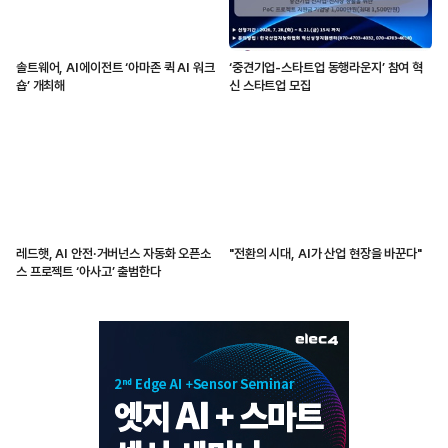
솔트웨어, AI에이전트 ‘아마존 퀵 AI 워크
‘중견기업-스타트업 동행라운지’ 참여 혁
숍’ 개최해
신 스타트업 모집
레드햇, AI 안전·거버넌스 자동화 오픈소
"전환의 시대, AI가 산업 현장을 바꾼다"
스 프로젝트 ‘아사고’ 출범한다