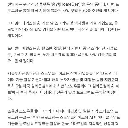
선별하는 구강 건강 플랫폼 ‘홈덴(HomeDen)’을 운영 중이다. 이번 프
로그램을 통해 미국 시장에 특화된 사업 모델 PoC를 추진할 계획이다.
아이엠비디엑스는 AI 기반 암 스크리닝 및 액체생검 기술 기업으로, 글
로벌 제약사와의 협업 경험을 기반으로 북미 시장 진출 확대에 나선다는
계획이다.
포어텔마이헬스는 AI 혈소판 RNA 분석 기반 다중암 조기진단 기업으
로, 미국 현지 의료·AI·투자 네트워크 확대와 글로벌 사업 검증 기회를
확보할 예정이다.
서울투자진흥재단과 스노우플레이크는 참여 기업들을 대상으로 AI·데
이터 기술 활용 지원과 함께 해외 투자자 발굴 및 매칭을 종합 지원한다.
특히 9월 미국 실리콘밸리에 위치한 ‘스노우플레이크 실리콘밸리 AI 허
브’에서 현지 투자자 대상 IR과 전문가 밋업 프로그램도 운영할 예정이
다.
조윤민 스노우플레이크코리아 아시아태평양 및 일본 지역 스타트업 프
로그램 총괄은 “이번 프로그램은 스노우플레이크의 AI 데이터 클라우드
기술과 글로벌 네트워크를 활용해 한국 스타트업의 지속적인 성장과 혁