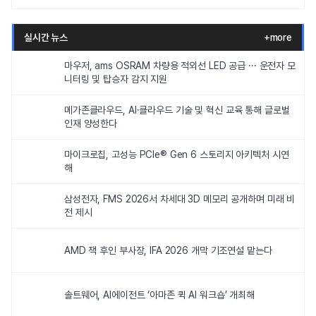
실시간 뉴스
+more
마우저, ams OSRAM 차량용 적외선 LED 공급 ··· 운전자 모
니터링 및 탑승자 감지 지원
메가존클라우드, AI·클라우드 기술 및 혁신 교육 통해 글로벌
인재 양성한다
마이크로칩, 고성능 PCIe® Gen 6 스토리지 아키텍처 시연
해
삼성전자, FMS 2026서 차세대 3D 메모리 공개하며 미래 비
전 제시
AMD 잭 후인 부사장, IFA 2026 개막 기조연설 맡는다
솔트웨어, AI에이전트 ‘아마존 퀵 AI 워크숍’ 개최해