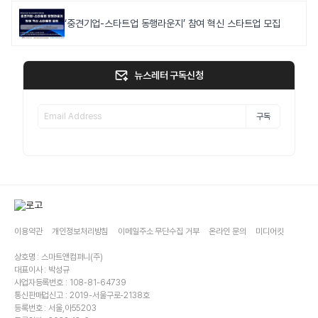
‘중견기업-스타트업 동행라운지’ 참여 혁신 스타트업 모집
뉴스레터 구독신청
구독
이용약관
개인정보처리방침
이메일주소 무단수집 거부
온라인 문의
미디어킷
상호명 : 스마트앤컴퍼니(주)
대표이사 : 박성규
사업자등록번호 : 108-81-64739
통신판매업신고 : 2019-서울구로-2138호
등록번호 : 서울,아55203