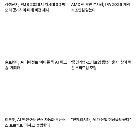
삼성전자, FMS 2026서 차세대 3D 메
AMD 잭 후인 부사장, IFA 2026 개막
모리 공개하며 미래 비전 제시
기조연설 맡는다
솔트웨어, AI에이전트 ‘아마존 퀵 AI 워크
‘중견기업-스타트업 동행라운지’ 참여 혁
숍’ 개최해
신 스타트업 모집
레드햇, AI 안전·거버넌스 자동화 오픈소
"전환의 시대, AI가 산업 현장을 바꾼다"
스 프로젝트 ‘아사고’ 출범한다