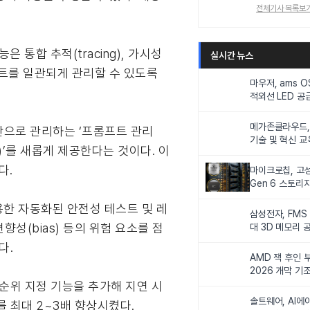
전체기사 목록보
 통합 추적(tracing), 가시성
실시간 뉴스
이전트를 일관되게 관리할 수 있도록
마우저, ams 
적외선 LED 공급
니터링 및 탑승
메가존클라우드, 
산으로 관리하는 ‘프롬프트 관리
기술 및 혁신 교
ub)’를 새롭게 제공한다는 것이다. 이
인재 양성한다
다.
마이크로칩, 고성
Gen 6 스토리
연해
활용한 자동화된 안전성 테스트 및 레
삼성전자, FMS
, 편향성(bias) 등의 위험 요소를 점
대 3D 메모리 
비전 제시
다.
AMD 잭 후인 부
2026 개막 기
 우선순위 지정 기능을 추가해 지연 시
솔트웨어, AI에
도를 최대 2~3배 향상시켰다.