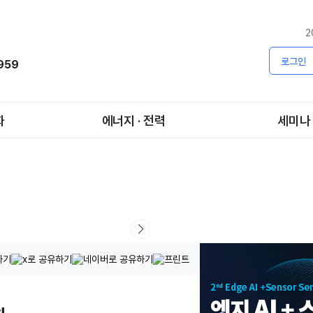
2
로그인
1959
화
에너지 · 전력
세미나