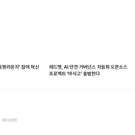
동행라운지’ 참여 혁신
레드햇, AI 안전·거버넌스 자동화 오픈소스
프로젝트 ‘아사고’ 출범한다
미디어킷