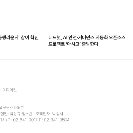
동행라운지’ 참여 혁신
레드햇, AI 안전·거버넌스 자동화 오픈소스
프로젝트 ‘아사고’ 출범한다
미디어킷
울구로-2138호
집인 : 박성규
청소년보호책임자 : 박종서
1차)
P : 02-841-0017
F : 02-841-0584