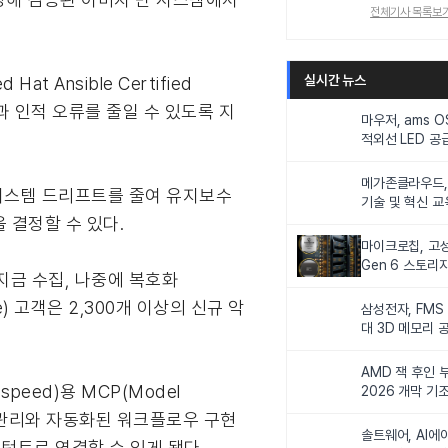
전체기사 목록보
실시간 뉴스
Ansible Certified
임과 인적 오류를 줄일 수 있도록 지
마우저, ams 
적외선 LED 공급
니터링 및 탑승
메가존클라우드, 
, 시스템 드리프트를 줄여 유지보수
기술 및 혁신 교
 결정할 수 있다.
인재 양성한다
마이크로칩, 고성
Gen 6 스토리
 ‘지금 수집, 나중에 복호화
연해
e) 고객은 2,300개 이상의 신규 악
삼성전자, FMS
대 3D 메모리 
비전 제시
AMD 잭 후인 부
speed)용 MCP(Model
2026 개막 기
기반 관리와 자동화된 워크플로우 구현
솔트웨어, AI에
스턴트로 연결할 수 있게 됐다.