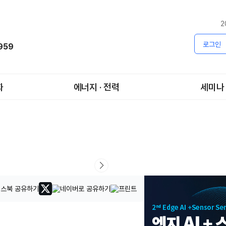
2
로그인
1959
화
에너지 · 전력
세미나