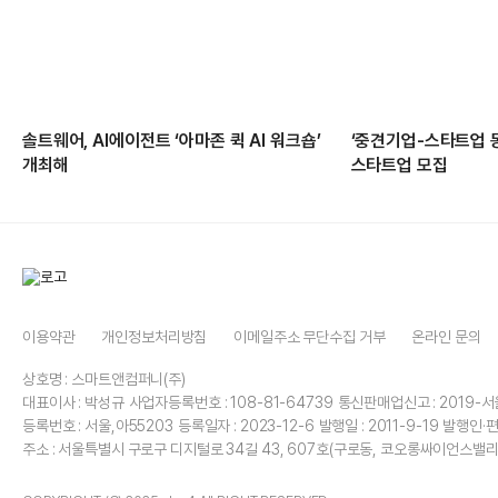
솔트웨어, AI에이전트 ‘아마존 퀵 AI 워크숍’
‘중견기업-스타트업 
개최해
스타트업 모집
이용약관
개인정보처리방침
이메일주소 무단수집 거부
온라인 문의
상호명 : 스마트앤컴퍼니(주)
대표이사 : 박성규
사업자등록번호 : 108-81-64739
통신판매업신고 : 2019-서
등록번호 : 서울,아55203
등록일자 : 2023-12-6
발행일 : 2011-9-19
발행인·편
주소 : 서울특별시 구로구 디지털로 34길 43, 607호(구로동, 코오롱싸이언스밸리