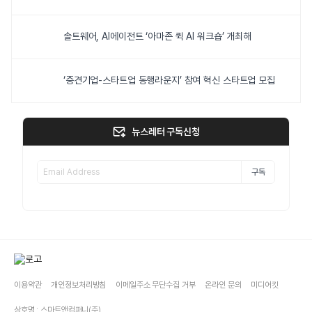
솔트웨어, AI에이전트 ‘아마존 퀵 AI 워크숍’ 개최해
‘중견기업-스타트업 동행라운지’ 참여 혁신 스타트업 모집
뉴스레터 구독신청
구독
이용약관
개인정보처리방침
이메일주소 무단수집 거부
온라인 문의
미디어킷
상호명 : 스마트앤컴퍼니(주)