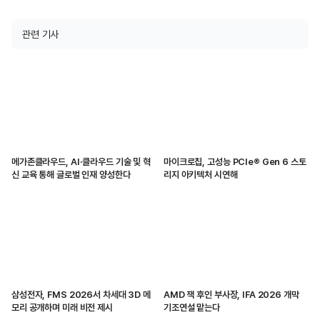
관련 기사
메가존클라우드, AI·클라우드 기술 및 혁
마이크로칩, 고성능 PCIe® Gen 6 스토
신 교육 통해 글로벌 인재 양성한다
리지 아키텍처 시연해
삼성전자, FMS 2026서 차세대 3D 메
AMD 잭 후인 부사장, IFA 2026 개막
모리 공개하며 미래 비전 제시
기조연설 맡는다