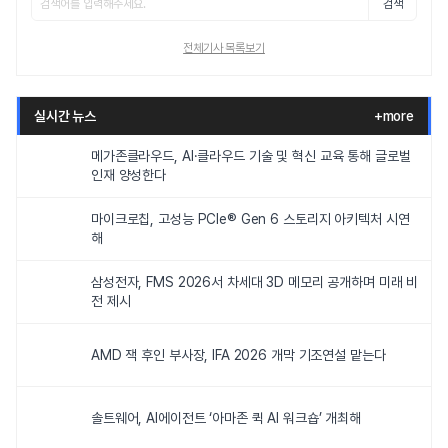
검색
전체기사 목록보기
실시간 뉴스
+more
메가존클라우드, AI·클라우드 기술 및 혁신 교육 통해 글로벌
인재 양성한다
마이크로칩, 고성능 PCIe® Gen 6 스토리지 아키텍처 시연
해
삼성전자, FMS 2026서 차세대 3D 메모리 공개하며 미래 비
전 제시
AMD 잭 후인 부사장, IFA 2026 개막 기조연설 맡는다
솔트웨어, AI에이전트 ‘아마존 퀵 AI 워크숍’ 개최해