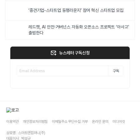
‘중견기업-스타트업 동행라운지’ 참여 혁신 스타트업 모집
레드햇, AI 안전·거버넌스 자동화 오픈소스 프로젝트 ‘아사고’
출범한다
뉴스레터 구독신청
구독
이용약관
개인정보처리방침
이메일주소 무단수집 거부
온라인 문의
미디어킷
상호명 : 스마트앤컴퍼니(주)
대표이사 : 박성규