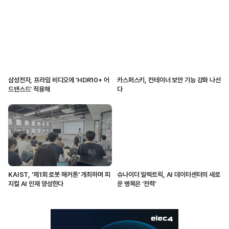
삼성전자, 프라임 비디오에 ‘HDR10+ 어
카스퍼스키, 컨테이너 보안 기능 강화 나선
드밴스드’ 적용해
다
KAIST, '제1회 로봇 해커톤' 개최하며 피
슈나이더 일렉트릭, AI 데이터센터의 새로
지컬 AI 인재 양성한다
운 병목은 ‘전력’