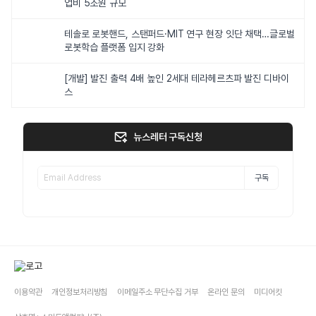
업비 5조원 규모
테솔로 로봇핸드, 스탠퍼드·MIT 연구 현장 잇단 채택…글로벌
로봇학습 플랫폼 입지 강화
[개발] 발진 출력 4배 높인 2세대 테라헤르츠파 발진 디바이
스
뉴스레터 구독신청
구독
이용약관
개인정보처리방침
이메일주소 무단수집 거부
온라인 문의
미디어킷