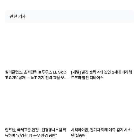
관련 기사
실리콘랩스, 초저전력 블루투스 LE SoC
[개발] 발진 출력 4배 높인 2세대 테라헤
'BG2B' 공개 ··· IoT 기기 전력 효율·보안
르츠파 발진 디바이스
강화
인프랩, 국제표준 안전보건경영시스템 획
시티아이랩, 전기차 화재 예측·감지 시스
득하며 "건강한 IT 근무 환경 공인"
템 실증해