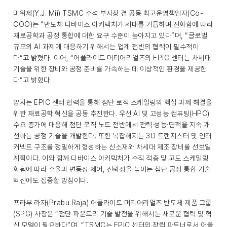
미위제(Y.J. Mii) TSMC 수석 부사장 겸 공동 최고운영책임자(Co-
COO)는 “반도체 디바이스 아키텍처가 세대를 거듭하며 진화함에 따라
재료공학과 공정 통합에 대한 요구 수준이 높아지고 있다”며, “글로벌
규모의 AI 과제에 대응하기 위해서는 업계 전반의 협력이 필수적이
다”고 밝혔다. 이어, “어플라이드 머티어리얼즈의 EPIC 센터는 차세대
기술을 위한 장비와 공정 준비를 가속하는 데 이상적인 환경을 제공한
다”고 밝혔다.
양사는 EPIC 센터 협력을 통해 첨단 로직 스케일링의 핵심 과제 해결을
위한 재료공학 혁신을 공동 추진한다. 우선 AI 및 고성능 컴퓨팅(HPC)
수요 증가에 대응해 첨단 로직 노드 전반에서 전력·성능·면적을 지속 개
선하는 공정 기술을 개발한다. 또한 복잡해지는 3D 트랜지스터 및 인터
커넥트 구조를 정밀하게 형성하는 신소재와 차세대 제조 장비를 선보일
계획이다. 이와 함께 디바이스 아키텍처가 수직 적층 및 고도 스케일링
화됨에 따라 수율과 변동성 제어, 신뢰성을 높이는 첨단 공정 통합 기술
혁신에도 집중할 방침이다.
프라부 라자(Prabu Raja) 어플라이드 머티어리얼즈 반도체 제품 그룹
(SPG) 사장은 “첨단 파운드리 기술 발전을 위해서는 새로운 협력 및 혁
신 모델이 필요하다”며, “TSMC는 EPIC 센터의 창립 파트너로서 어플