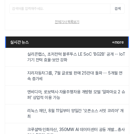
검색
전체기사 목록보기
실시간 뉴스
+more
실리콘랩스, 초저전력 블루투스 LE SoC 'BG2B' 공개 ··· IoT
기기 전력 효율·보안 강화
지리자동차그룹, 7월 글로벌 판매 25만대 돌파 ··· 5개월 연
속 증가세
엔비디아, 로보택시·자율주행차용 개방형 모델 ‘알파마요 2 슈
퍼’ 상업적 이용 가능
리눅스 재단, 8월 11일부터 양일간 ‘오픈소스 서밋 코리아’ 개
최
크루셜텍·인화자산, 350MW AI 데이터센터 공동 개발…총사