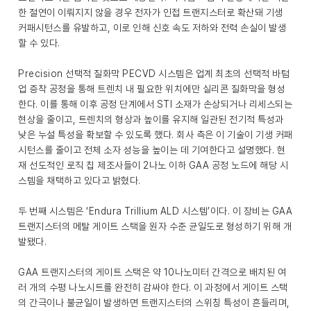
한 절연이 이뤄지지 않을 경우 전자가 인접 트랜지스터로 확산돼 기생
커패시턴스를 유발하고, 이로 인해 신호 속도 저하와 전력 손실이 발생
할 수 있다.
Precision 선택적 질화막 PECVD 시스템은 업계 최초의 선택적 바텀
업 증착 공정을 통해 트렌치 내 필요한 위치에만 실리콘 질화막을 형성
한다. 이를 통해 이후 공정 단계에서 STI 소재가 손상되거나 리세스되는
현상을 줄이고, 트렌치의 형상과 높이를 유지해 일관된 전기적 특성과
낮은 누설 특성을 확보할 수 있도록 했다. 회사 측은 이 기술이 기생 커패
시턴스를 줄이고 전체 소자 성능을 높이는 데 기여한다고 설명했다. 현
재 선도적인 로직 칩 제조사들이 2나노 이하 GAA 공정 노드에 해당 시
스템을 채택하고 있다고 밝혔다.
두 번째 시스템은 ‘Endura Trillium ALD 시스템’이다. 이 장비는 GAA
트랜지스터의 메탈 게이트 스택을 원자 수준 균일도로 형성하기 위해 개
발됐다.
GAA 트랜지스터의 게이트 스택은 약 10나노미터 간격으로 배치된 여
러 개의 수평 나노시트를 완전히 감싸야 한다. 이 과정에서 게이트 스택
의 간극이나 불균일이 발생하면 트랜지스터의 스위칭 특성이 흔들리며,