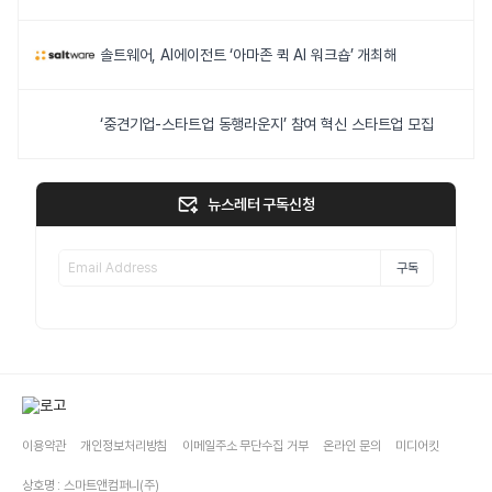
솔트웨어, AI에이전트 ‘아마존 퀵 AI 워크숍’ 개최해
‘중견기업-스타트업 동행라운지’ 참여 혁신 스타트업 모집
뉴스레터 구독신청
구독
이용약관
개인정보처리방침
이메일주소 무단수집 거부
온라인 문의
미디어킷
상호명 : 스마트앤컴퍼니(주)