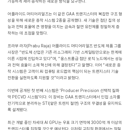
가능하게 제어·증착하는 새로운 방식을 요구한다.
어플라이드 머티어리얼즈는 이 같은 GAA 트랜지스터의 복잡한 구조 형
성을 위해 새로운 증착 시스템 2종을 공개했다. 새 기술은 첨단 칩의 성
능과 전력 효율에 큰 영향을 미치는 금속과 절연 유전체를 정밀하게 증
착하는 데 초점을 맞췄다.
프라부 라자(Prabu Raja) 어플라이드 머티어리얼즈 반도체 제품 그룹
사장은 “반도체 산업은 기존 리소그래피 기반 스케일링만으로는 한계에
이른 시점에 진입하고 있다”며, “옹스트롬급 첨단 로직 노드에서는 성능
과 전력 효율이 소재 혁신에 의해 결정된다”고 말했다. 이어 “새로운 증
착 시스템은 고객이 AI 컴퓨팅 로드맵의 핵심이 되는 트랜지스터 기술
전환을 실현하도록 지원할 것”이라고 밝혔다.
이번에 공개된 첫 번째 시스템은 ‘Producer Precision 선택적 질화
막 PECVD 시스템’이다. 이 장비는 GAA 트랜지스터에서 인접 소자를
전기적으로 분리하는 STI(얕은 트렌치 절연) 구조의 무결성을 유지하도
록 설계됐다.
최근 개발 중인 차세대 AI GPU는 우표 크기 면적에 3000억 개 이상의
트랜지스터를 집적할 것으로 예상된다. 이처럼 고집적 환경에서는 적절