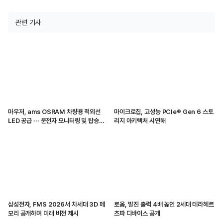
관련 기사
마우저, ams OSRAM 차량용 적외선
마이크로칩, 고성능 PCIe® Gen 6 스토
LED 공급 ··· 운전자 모니터링 및 탑승자
리지 아키텍처 시연해
감지 지원
삼성전자, FMS 2026서 차세대 3D 메
로옴, 발진 출력 4배 높인 2세대 테라헤르
모리 공개하며 미래 비전 제시
츠파 디바이스 공개