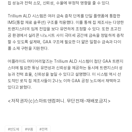
칩 성능과 전력 소모, 신뢰성, 수율에 부정적 영향을 줄 수 있다.
Trillium ALD 시스템은 여러 금속 증착 단계를 단일 플랫폼에 통합한
IMS(통합 재료 솔루션) 구조를 적용했다. 이를 통해 칩 제조사는 다양한
트랜지스터의 임계 전압을 보다 유연하게 조정할 수 있다. 또한 초고진
공 환경에서 실리콘 나노시트 사이 극미세 공간에 금속을 정밀하게 증착
할 수 있도록 설계돼, GAA 구조에 필요한 더 얇은 일함수 금속과 다이
폴 소재 구현을 지원한다.
어플라이드 머티어리얼즈는 Trillium ALD 시스템이 첨단 GAA 트랜지
스터에 필요한 튜닝 유연성과 신뢰성을 제공하는 동시에 트랜지스터 성
능과 전력 효율, 신뢰성을 높일 수 있다고 설명했다. 이 시스템 역시 선
도적인 로직 칩 제조사들이 2나노 이하 GAA 공정 노드에서 채택하고
있다고 밝혔다.
<저작권자(c)스마트앤컴퍼니. 무단전재-재배포금지>
#반도체
#부품
#전력