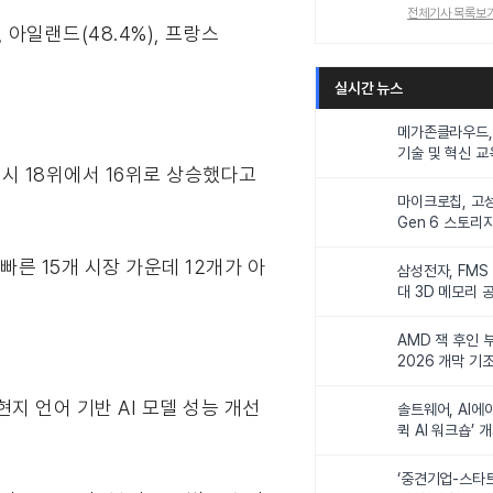
전체기사 목록보
 아일랜드(48.4%), 프랑스
실시간 뉴스
메가존클라우드, 
기술 및 혁신 교
역시 18위에서 16위로 상승했다고
인재 양성한다
마이크로칩, 고성
Gen 6 스토리
연해
른 15개 시장 가운데 12개가 아
삼성전자, FMS
대 3D 메모리 
비전 제시
AMD 잭 후인 부
2026 개막 기
지 언어 기반 AI 모델 성능 개선
솔트웨어, AI에
퀵 AI 워크숍’ 
‘중견기업-스타