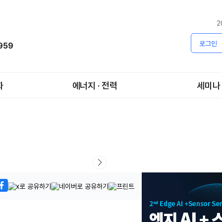
2
로그인
1959
화
에너지 · 전력
세미나