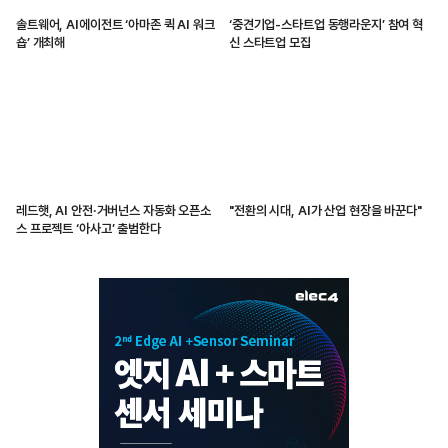
솔트웨어, AI에이전트 ‘아마존 퀵 AI 워크
‘중견기업-스타트업 동행라운지’ 참여 혁
숍’ 개최해
신 스타트업 모집
레드햇, AI 안전·거버넌스 자동화 오픈소
"전환의 시대, AI가 산업 현장을 바꾼다"
스 프로젝트 ‘아사고’ 출범한다