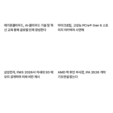
메가존클라우드, AI·클라우드 기술 및 혁
마이크로칩, 고성능 PCIe® Gen 6 스토
신 교육 통해 글로벌 인재 양성한다
리지 아키텍처 시연해
삼성전자, FMS 2026서 차세대 3D 메
AMD 잭 후인 부사장, IFA 2026 개막
모리 공개하며 미래 비전 제시
기조연설 맡는다