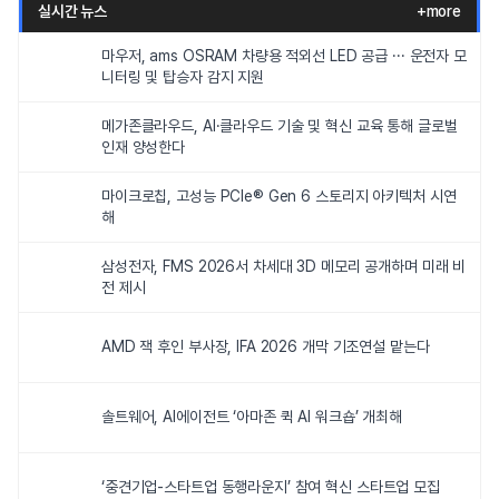
실시간 뉴스
+more
마우저, ams OSRAM 차량용 적외선 LED 공급 ··· 운전자 모
니터링 및 탑승자 감지 지원
메가존클라우드, AI·클라우드 기술 및 혁신 교육 통해 글로벌
인재 양성한다
마이크로칩, 고성능 PCIe® Gen 6 스토리지 아키텍처 시연
해
삼성전자, FMS 2026서 차세대 3D 메모리 공개하며 미래 비
전 제시
AMD 잭 후인 부사장, IFA 2026 개막 기조연설 맡는다
솔트웨어, AI에이전트 ‘아마존 퀵 AI 워크숍’ 개최해
‘중견기업-스타트업 동행라운지’ 참여 혁신 스타트업 모집