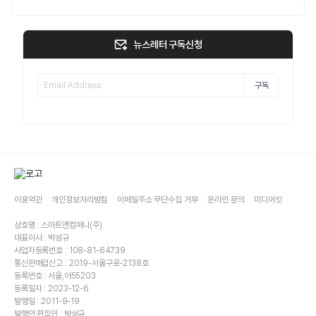
뉴스레터 구독신청
구독
이용약관
개인정보처리방침
이메일주소 무단수집 거부
온라인 문의
미디어킷
상호명 : 스마트앤컴퍼니(주)
대표이사 : 박성규
사업자등록번호 : 108-81-64739
통신판매업신고 : 2019-서울구로-2138호
등록번호 : 서울,아55203
등록일자 : 2023-12-6
발행일 : 2011-9-19
발행인·편집인 : 박성규