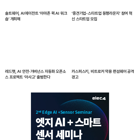
솔트웨어, AI에이전트 ‘아마존 퀵 AI 워크
‘중견기업-스타트업 동행라운지’ 참여 혁
숍’ 개최해
신 스타트업 모집
레드햇, AI 안전·거버넌스 자동화 오픈소
카스퍼스키, 비트로커 악용 랜섬웨어 공격
스 프로젝트 ‘아사고’ 출범한다
경고