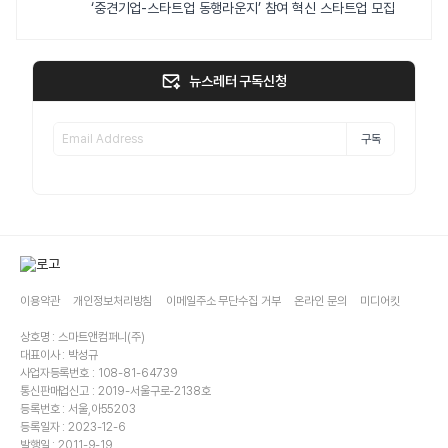
‘중견기업-스타트업 동행라운지’ 참여 혁신 스타트업 모집
뉴스레터 구독신청
구독
이용약관
개인정보처리방침
이메일주소 무단수집 거부
온라인 문의
미디어킷
상호명 : 스마트앤컴퍼니(주)
대표이사 : 박성규
사업자등록번호 : 108-81-64739
통신판매업신고 : 2019-서울구로-2138호
등록번호 : 서울,아55203
등록일자 : 2023-12-6
발행일 : 2011-9-19