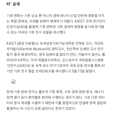
터’ 공개
기후 변화는 기온 상승 뿐 아니라 경제·에너지·산업 전반에 영향을 미치
는 복합 문제로, 미래를 정확히 예측하기 어렵다. KAIST·국제 연구진이
인공지능(AI)을 활용해 기후 변화와 사회·경제적 영향을 동시에 분석할
수 있는 차세대 기후 연구 모델을 제시했다.
KAIST(총장 이광형)는 녹색성장지속가능대학원 전해원 교수, 카르틱
무카빌리(Karthik Mukkavilli) 겸직교수, 전산학부 오혜연 교수 연구
팀이 중국 북경대학교, 영국 임페리얼 칼리지 런던, 이탈리아 밀라노 폴
리테크닉대학교, 미국 메릴랜드대학교, 오스트리아 국제응용시스템분
석연구소(IIASA) 등 세계 유수 연구기관과의 국제 공동 연구를 통해 AI
기반 기후 연구 통합 프레임워크를 제시했다고 5월 13일 밝혔다.
현재 기후 변화 연구는 물리적 기후 예측, 사회·경제 영향 분석, 에너지
정책 평가 등이 분야별로 분리돼 수행되는 경우가 많다. 서로 다른 데이
터와 분석 체계를 사용하기 때문에 이를 종합적으로 연결해 정책 결정에
활용하는 데 시간이 오래 걸린다는 한계가 있었다.