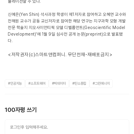
뮬레이션할 수 있다.
신예은(Yen Shin) 석사과정 학생이 제1저자로 참여하고 오혜연 교수와
전해원 교수가 공동 교신저자로 참여한 해당 연구는 지구과학 모형 개발
전문 학술지 지오사이언티픽 모델 디벨롭먼트(Geoscientific Model
Development)'에 1월 9일 심사전 공개 논문(preprint)으로 발표됐
다.
<저작권자(c)스마트앤컴퍼니. 무단전재-재배포금지>
#인공지능
#소프트웨어
#빅데이터
#탄소중립
#그린에너지
100자평 쓰기