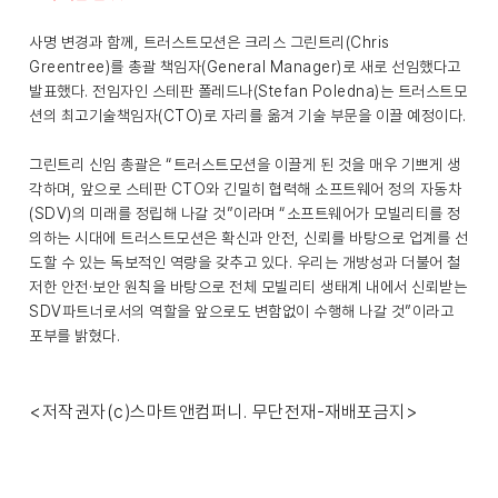
사명 변경과 함께, 트러스트모션은 크리스 그린트리(Chris
Greentree)를 총괄 책임자(General Manager)로 새로 선임했다고
발표했다. 전임자인 스테판 폴레드나(Stefan Poledna)는 트러스트모
션의 최고기술책임자(CTO)로 자리를 옮겨 기술 부문을 이끌 예정이다.
그린트리 신임 총괄은 “트러스트모션을 이끌게 된 것을 매우 기쁘게 생
각하며, 앞으로 스테판 CTO와 긴밀히 협력해 소프트웨어 정의 자동차
(SDV)의 미래를 정립해 나갈 것”이라며 “소프트웨어가 모빌리티를 정
의하는 시대에 트러스트모션은 확신과 안전, 신뢰를 바탕으로 업계를 선
도할 수 있는 독보적인 역량을 갖추고 있다. 우리는 개방성과 더불어 철
저한 안전·보안 원칙을 바탕으로 전체 모빌리티 생태계 내에서 신뢰받는
SDV파트너로서의 역할을 앞으로도 변함없이 수행해 나갈 것”이라고
포부를 밝혔다.
<저작권자(c)스마트앤컴퍼니. 무단전재-재배포금지>