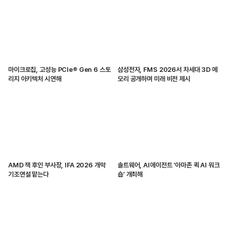
마이크로칩, 고성능 PCIe® Gen 6 스토
삼성전자, FMS 2026서 차세대 3D 메
리지 아키텍처 시연해
모리 공개하며 미래 비전 제시
AMD 잭 후인 부사장, IFA 2026 개막
솔트웨어, AI에이전트 ‘아마존 퀵 AI 워크
기조연설 맡는다
숍’ 개최해