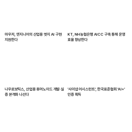
마우저, 엔지니어의 산업용 엣지 AI 구현
KT, NH농협은행 AICC 구축 통해 운영
지원한다
효율 향상한다
나우로보틱스, 산업용 휴머노이드 개발·실
'사이냅 어시스턴트', 한국표준협회 'AI+'
증 본격화 나선다
인증 획득