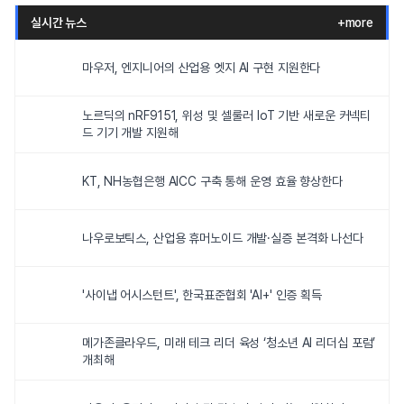
실시간 뉴스
+more
마우저, 엔지니어의 산업용 엣지 AI 구현 지원한다
노르딕의 nRF9151, 위성 및 셀룰러 IoT 기반 새로운 커넥티
드 기기 개발 지원해
KT, NH농협은행 AICC 구축 통해 운영 효율 향상한다
나우로보틱스, 산업용 휴머노이드 개발·실증 본격화 나선다
'사이냅 어시스턴트', 한국표준협회 'AI+' 인증 획득
메가존클라우드, 미래 테크 리더 육성 ‘청소년 AI 리더십 포럼’
개최해