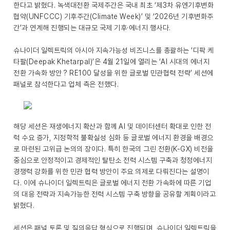
한다고 밝혔다. 녹색대전환 국제주간은 국내 최초 ‘제3차 유엔기후변화
협약(UNFCCC) 기후주간(Climate Week)’ 및 ‘2026년 기후변화주
간’과 연계해 진행되는 대규모 국제 기후·에너지 행사다.
슈나이더 일렉트릭의 아시아 지속가능성 비즈니스를 총괄하는 ‘디팍 케
타팔(Deepak Khetarpal)’은 4월 21일에 열리는 ‘AI 시대의 에너지
전환 가속화 방안 ? RE100 달성을 위한 글로벌 민관협력 전략’ 세션에
패널로 참석한다고 업체 측은 전했다.
해당 세션은 재생에너지 확산과 함께 AI 및 데이터센터 확대로 인한 전
력 수요 증가, 지정학적 불확실성 심화 등 글로벌 에너지 환경을 배경으
로 마련된 고위급 논의의 장이다. 특히 한국의 그린 전환(K-GX) 비전을
중심으로 안정적이고 경제적인 탈탄소 전력 시스템 구축과 청정에너지
경쟁력 강화를 위한 민관 협력 방안이 주요 의제로 다뤄진다는 설명이
다. 이에 슈나이더 일렉트릭은 글로벌 에너지 전환 가속화에 따른 기업
의 대응 전략과 지속가능한 전력 시스템 구축 방향을 공유할 계획이라고
밝혔다.
세션은 패널 토론 및 질의응답 형식으로 진행되며, 슈나이더 일렉트릭을