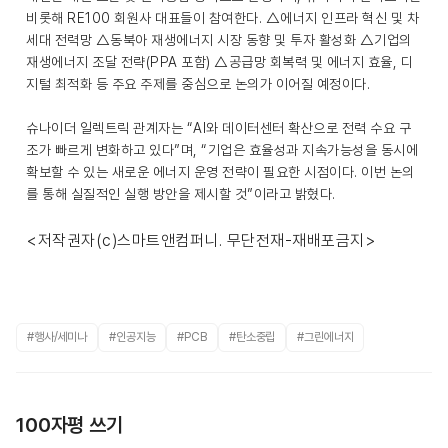
비롯해 RE100 회원사 대표들이 참여한다. △에너지 인프라 혁신 및 차
세대 전력망 △동북아 재생에너지 시장 동향 및 투자 활성화 △기업의
재생에너지 조달 전략(PPA 포함) △공급망 회복력 및 에너지 효율, 디
지털 최적화 등 주요 주제를 중심으로 논의가 이어질 예정이다.
슈나이더 일렉트릭 관계자는 “AI와 데이터센터 확산으로 전력 수요 구
조가 빠르게 변화하고 있다”며, “기업은 효율성과 지속가능성을 동시에
확보할 수 있는 새로운 에너지 운영 전략이 필요한 시점이다. 이번 논의
를 통해 실질적인 실행 방안을 제시할 것”이라고 밝혔다.
<저작권자(c)스마트앤컴퍼니. 무단전재-재배포금지>
#행사/세미나
#인공지능
#PCB
#탄소중립
#그린에너지
100자평 쓰기