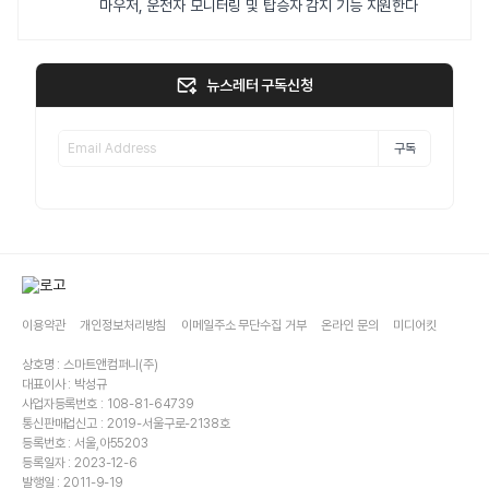
마우저, 운전자 모니터링 및 탑승자 감지 기능 지원한다
뉴스레터 구독신청
구독
이용약관
개인정보처리방침
이메일주소 무단수집 거부
온라인 문의
미디어킷
상호명 : 스마트앤컴퍼니(주)
대표이사 : 박성규
사업자등록번호 : 108-81-64739
통신판매업신고 : 2019-서울구로-2138호
등록번호 : 서울,아55203
등록일자 : 2023-12-6
발행일 : 2011-9-19